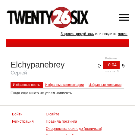
Зарегистрируйтесь
или введите
логин
Рейтинг
Elchypanebrey
+0.04
голосов: 0
Сергей
Избранные посты
Избранные комментарии
Избранные компании
Сюда еще никто не успел написать
Войти
О сайте
Регистрация
Правила постинга
О горном велосипеде (новичкам)