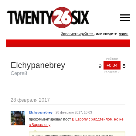
Зарегистрируйтесь
или введите
логин
Рейтинг
Elchypanebrey
+0.04
голосов: 0
Сергей
28 февраля 2017
Elchypanebrey
·
28 февраля 2017, 10:03
прокомментировал пост
В Европу с хардтейлом, но не
в Барселону
ну вот например проводит город конкурс на идеи по