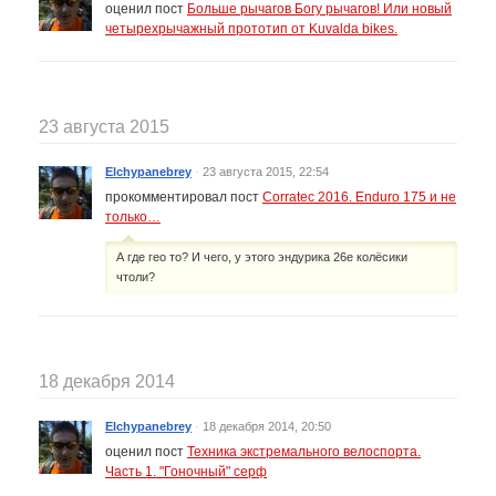
оценил пост
Больше рычагов Богу рычагов! Или новый
четырехрычажный прототип от Kuvalda bikes.
23 августа 2015
Elchypanebrey
·
23 августа 2015, 22:54
прокомментировал пост
Corratec 2016. Enduro 175 и не
только…
А где гео то? И чего, у этого эндурика 26е колёсики
чтоли?
18 декабря 2014
Elchypanebrey
·
18 декабря 2014, 20:50
оценил пост
Техника экстремального велоспорта.
Часть 1. "Гоночный" серф