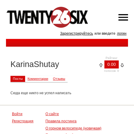
Зарегистрируйтесь
или введите
логин
Рейтинг
KarinaShutay
0.00
голосов: 0
Посты
Комментарии
Отзывы
Сюда еще никто не успел написать
Войти
О сайте
Регистрация
Правила постинга
О горном велосипеде (новичкам)