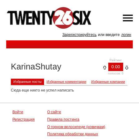
Зарегистрируйтесь
или введите
логин
Рейтинг
KarinaShutay
0.00
голосов: 0
Избранные посты
Избранные комментарии
Избранные компании
Сюда еще никто не успел написать
Войти
О сайте
Регистрация
Правила постинга
О горном велосипеде (новичкам)
Политика обработки данных