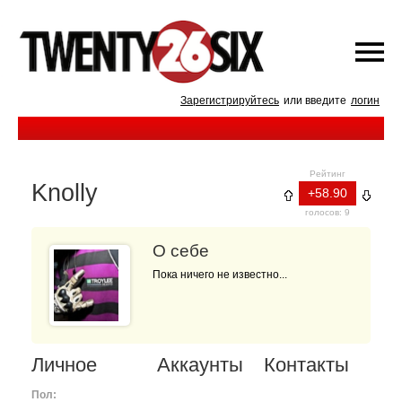
Зарегистрируйтесь
или введите
логин
Рейтинг
Knolly
+58.90
голосов: 9
О себе
Пока ничего не известно...
Личное
Аккаунты
Контакты
Пол: