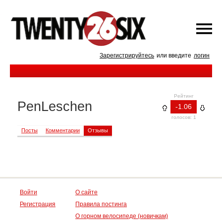
Зарегистрируйтесь
или введите
логин
Рейтинг
PenLeschen
-1.06
голосов: 1
Посты
Комментарии
Отзывы
Войти
О сайте
Регистрация
Правила постинга
О горном велосипеде (новичкам)