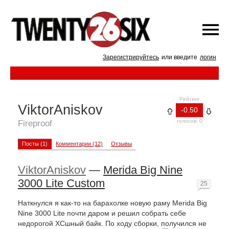
Зарегистрируйтесь
или введите
логин
Рейтинг
ViktorAniskov
-0.50
голосов: 0
Fireproof
Посты (1)
Комментарии (12)
Отзывы
ViktorAniskov
—
Merida Big Nine
3000 Lite Custom
25
Наткнулся я как-то на барахолке новую раму Merida Big
Nine 3000 Lite почти даром и решил собрать себе
недорогой ХСшный байк. По ходу сборки, получился не