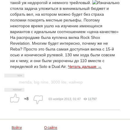
такой уж недорогой и немного трейловый.
Изначально
стояла задача уложиться в минимальный бюджет и
собрать вел, на котором можно будет без страха
поломки покорять местные рельефы. Поэтому
некоторое время ушло на изучение имеющихся
вариантов с идеальным соотношением «цена-качество»
На распродаже была куплена вилка Rock Shox
Revelation. Многим будет интересно, почему же не
Reba? Просто это была самая доступная вилка с 15-й
осью и конической рулевой. 130 мм хода были совсем
ни к чему, и они были укорочены до 110 вместе с
переделкой из Solo в Dual Air.
Читать дальше →
merida
,
big nine
,
3000 lite
,
найнер
+8
03 ноября 2013, 01:47
11797
Войти
О сайте