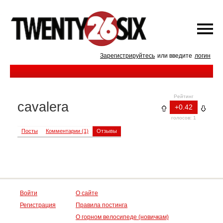
Зарегистрируйтесь
или введите
логин
Рейтинг
cavalera
+0.42
голосов: 1
Посты
Комментарии (1)
Отзывы
Войти
О сайте
Регистрация
Правила постинга
О горном велосипеде (новичкам)