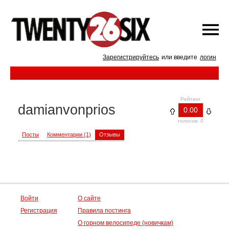
Зарегистрируйтесь
или введите
логин
Рейтинг
damianvonprios
0.00
голосов: 0
Посты
Комментарии (1)
Отзывы
Войти
О сайте
Регистрация
Правила постинга
О горном велосипеде (новичкам)