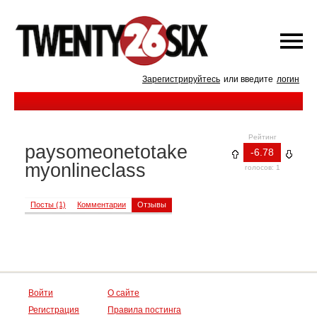
Зарегистрируйтесь
или введите
логин
Рейтинг
paysomeonetotake
-6.78
myonlineclass
голосов: 1
Посты (1)
Комментарии
Отзывы
Войти
О сайте
Регистрация
Правила постинга