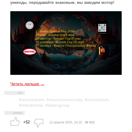
уикенды, передавайте знакомым, мы заводим мотор!
Читать дальше →
#reactorteam
,
#reactorcommunity
,
#reactorpark
,
#mtbobninsk
,
#sintecgroup
+52
12 апреля 2025, 19:15
910