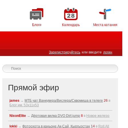
Блоги
Календарь
Места катания
Зарегистрируйтесь
или введите
логин
Прямой эфир
james
→
МТБ чат Ванкувера/Вислера/Сквомиша в телеге
26
в
Блог им. 53x11x53
NixonElite
→
Дёртовая вилка DVO Dirt jump
8
в
Новое железо
lokki
→
Фотоохота в каньоне Ак-Cай, Кыргызстан
14
в
Roll All