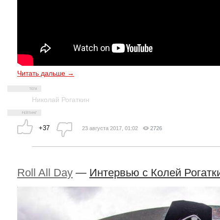
Читать дальше →
Николай Рогаткин
+37
23 августа 2017, 01:02
2726
Roll All Day
—
Интервью с Колей Рогат