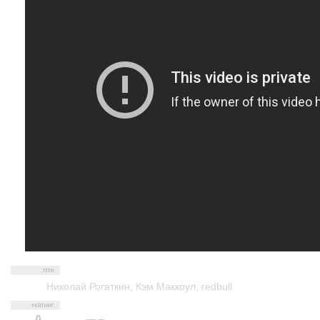
Николай Рогаткин
,
Кэм Маккоул
,
redbull