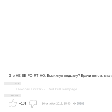
Это НЕ-ВЕ-РО-ЯТ-НО. Вывихнул лодыжку? Врачи потом, снача
Николай Рогаткин
,
Red Bull Rampage
+131
16 октября 2015, 15:43
25589