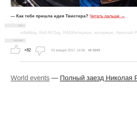
— Как тебе пришла идея Твистера?
Читать дальше →
rollallday
,
Roll All Day
,
RADИнтервью
,
интервью
,
Николай Р
+82
03 января 2017, 14:56
6949
World events
—
Полный заезд Николая 