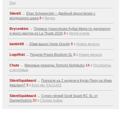
Day
SilentS
→
Elias Schwaerzler – Двойной фронтфлип с
воздушного шара
8
в
Видео
Brycenkins
→
Прямые трансляции Кубка Мира по даунхиллу
и кросс-кантри из La Thuile 2026
3
в
World events
bankir69
→
20мм вынос Hope Gravity
8
в
Новое железо
Logoffski
→
Педали Praxis Brodium SL
5
в
Новое железо
Chute
→
Мировые рекорды Tomomi Nishikubo
14
в
Профайлы
и интервью
SilentSquidward
→
Поехали на 2 недели в Куско Перу на Инка
Аваланч?
3
в
Блог им. 53x11x53
SilentSquidward
→
Супер-лёгкий Scott Spark RC SL от
Dangerholm'a
20
в
Сборка байка