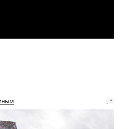
киным
14