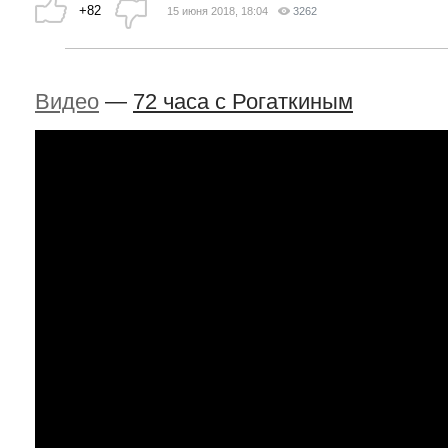
+82
15 июня 2018, 18:04
3262
Видео
—
72 часа с Рогаткиным