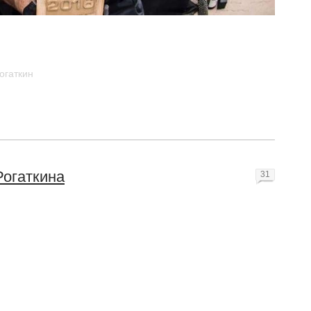
огаткин
Рогаткина
31