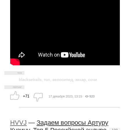
blacksetrails
,
топ
,
велосипед
,
захар
,
сочи
+71
17 декабря 2023, 13:15
920
HVVJ
—
Задаем вопросы Артуру