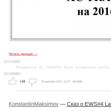
Читать дальше →
Владивосток
,
XC
,
TRAINING
,
Варяг
,
Холодильник
,
кампус
+24
25 декабря 2015, 15:09
6293
KonstantinMaksimov
—
Сказ о EWS#4 La 