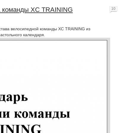
а команды XC TRAINING
10
остава велосипедной команды XC TRAINING из
настольного календаря.