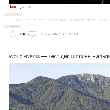
Читать дальше →
EWS
,
enduro
,
race
,
Italy
,
апхилл
,
ненависть
,
жесть
,
Макси
+80
15 июля 2014, 18:47
6680
World events
—
Тест дисциплины - альпи