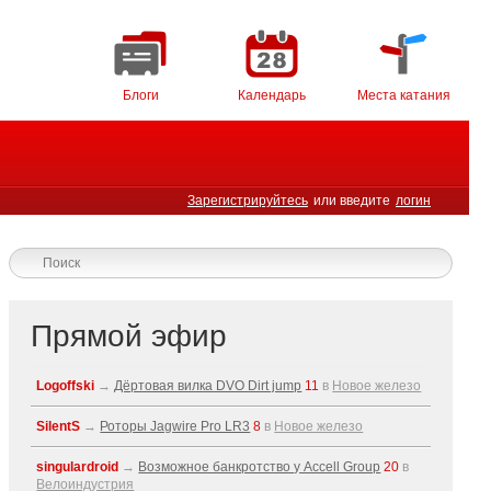
Блоги
Календарь
Места катания
Зарегистрируйтесь
или введите
логин
Прямой эфир
Logoffski
→
Дёртовая вилка DVO Dirt jump
11
в
Новое железо
SilentS
→
Роторы Jagwire Pro LR3
8
в
Новое железо
singulardroid
→
Возможное банкротство у Accell Group
20
в
Велоиндустрия