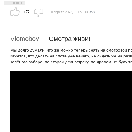
+72
10 апреля 2023, 10:05
3586
Vlomoboy
—
Смотра живи!
Мы долго думали, что же можно теперь снять на смотровой по
кажется, что делать на споте уже нечего, не сидеть же на раз
зелёного забора, по старому синглтреку, по дропам не буду толь