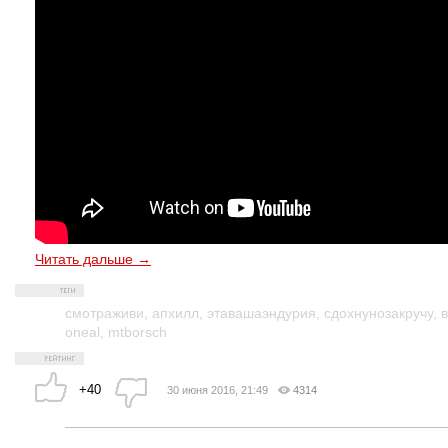
Читать дальше →
смотраживи
,
апхилл
,
этавашаэндурия
,
сдохнунозакручу
,
oneal
,
mtborsch
+40
30 июня 2016, 21:49
4314