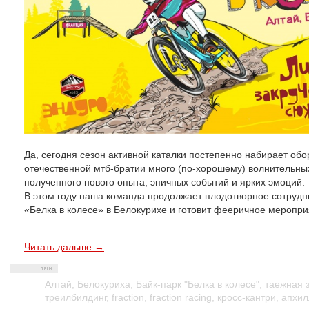
Да, сегодня сезон активной каталки постепенно набирает обо
отечественной мтб-братии много (по-хорошему) волнительны
полученного нового опыта, эпичных событий и ярких эмоций.
В этом году наша команда продолжает плодотворное сотрудни
«Белка в колесе» в Белокурихе и готовит фееричное меропри
Читать дальше →
Алтай
,
Белокуриха
,
Байк-парк "Белка в колесе"
,
таежная з
треилбилдинг
,
fraction
,
fraction racing
,
кросс-кантри
,
апхил