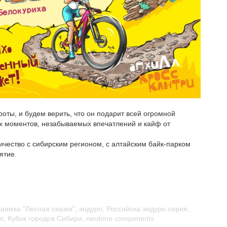
роты, и будем верить, что он подарит всей огромной
х моментов, незабываемых впечатлений и кайф от
чество с сибирским регионом, с алтайским байк-парком
ятие.
аимка "Лесная сказка"
,
эндуро
,
Российска эндуро серия
,
л
,
Кубок городов Сибири
,
neutrino components