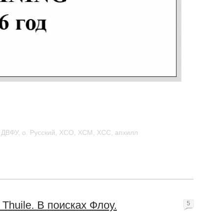
,
ДВФУ
,
о. Русский
,
XCO
,
XCM
,
XCC
,
апхилл
Thuile. В поисках Флоу.
5