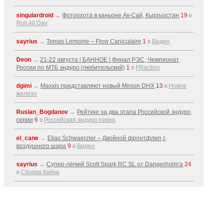
singulardroid
→
Фотоохота в каньоне Ак-Cай, Кыргызстан
19
в
Roll All Day
sayrius
→
Tomas Lemoine – Flow Caniculaire
1
в
Видео
Deon
→
21-22 августа | БАННОЕ | Финал РЭС, Чемпионат
России по МТБ эндуро (любительский)
1
в
FRaction
dgimi
→
Maxxis представляют новый Minion DHX
13
в
Новое
железо
Ruslan_Bogdanov
→
Рейтинг за два этапа Российской эндуро
серии
6
в
Российская эндуро серия
el_cane
→
Elias Schwaerzler – Двойной фронтфлип с
воздушного шара
9
в
Видео
sayrius
→
Супер-лёгкий Scott Spark RC SL от Dangerholm'a
24
в
Сборка байка