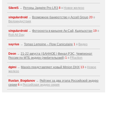
SilentS
→
Роторы Jagwire Pro LR3
8
в
Новое железо
singulardroid
→
Возможное банкротство у Accell Group
20
в
Велоиндустрия
singulardroid
→
Фотоохота в каньоне Ак-Cай, Кыргызстан
19
в
Roll All Day
sayrius
→
Tomas Lemoine – Flow Caniculaire
1
в
Видео
Deon
→
21-22 августа | БАННОЕ | Финал РЭС, Чемпионат
России по МТБ эндуро (любительский)
1
в
FRaction
dgimi
→
Maxxis представляют новый Minion DHX
13
в
Новое
железо
Ruslan_Bogdanov
→
Рейтинг за два этапа Российской эндуро
серии
6
в
Российская эндуро серия