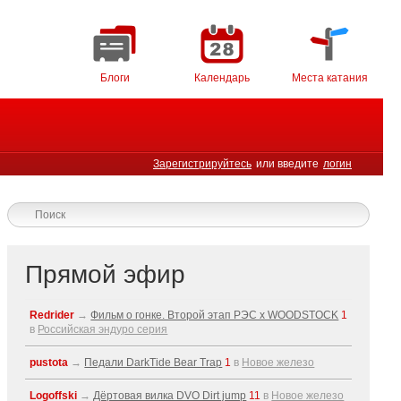
Блоги
Календарь
Места катания
Зарегистрируйтесь
или введите
логин
Прямой эфир
Redrider
→
Фильм о гонке. Второй этап РЭС x WOODSTOCK
1
в
Российская эндуро серия
pustota
→
Педали DarkTide Bear Trap
1
в
Новое железо
Logoffski
→
Дёртовая вилка DVO Dirt jump
11
в
Новое железо