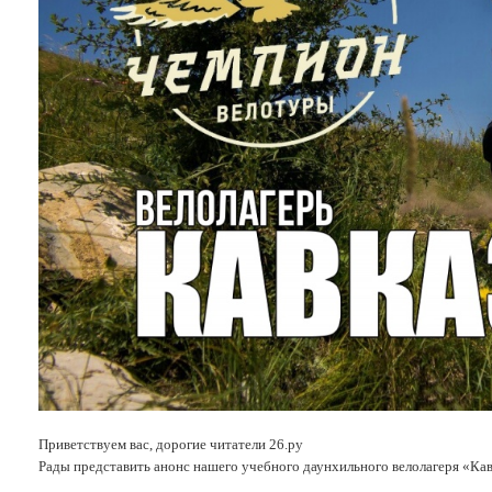
Приветствуем вас, дорогие читатели 26.ру
Рады представить анонс нашего учебного даунхильного велолагеря «Кав