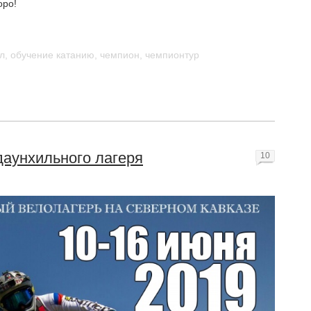
оро!
л
,
обучение катанию
,
чемпион
,
чемпионтур
даунхильного лагеря
10