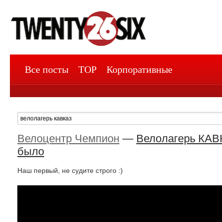
Все посты
TOP
Корпоративные
Велоцентр Чемпион
—
Велолагерь КАВК
было
Наш первый, не судите строго :)