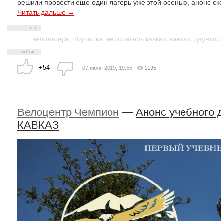
решили провести еще один лагерь уже этой осенью, анонс ск
Читать дальше →
велолагерь
,
обучалка
,
велолагерь кавказ
,
кавказ
,
даунхил
+54
07 июля 2019, 19:55
2195
Велоцентр Чемпион
—
Анонс учебного 
КАВКАЗ