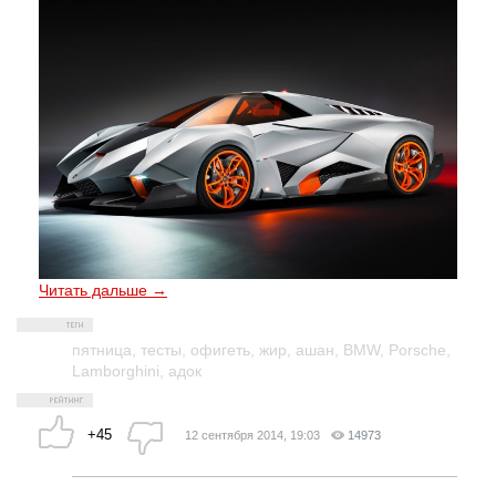
Читать дальше →
пятница
,
тесты
,
офигеть
,
жир
,
ашан
,
BMW
,
Porsche
,
Lamborghini
,
адок
+45
12 сентября 2014, 19:03
14973