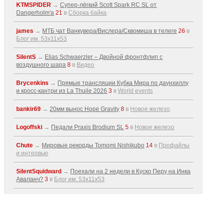
KTMSPIDER
→
Супер-лёгкий Scott Spark RC SL от
Dangerholm'a
21
в
Сборка байка
james
→
МТБ чат Ванкувера/Вислера/Сквомиша в телеге
26
в
Блог им. 53x11x53
SilentS
→
Elias Schwaerzler – Двойной фронтфлип с
воздушного шара
8
в
Видео
Brycenkins
→
Прямые трансляции Кубка Мира по даунхиллу
и кросс-кантри из La Thuile 2026
3
в
World events
bankir69
→
20мм вынос Hope Gravity
8
в
Новое железо
Logoffski
→
Педали Praxis Brodium SL
5
в
Новое железо
Chute
→
Мировые рекорды Tomomi Nishikubo
14
в
Профайлы
и интервью
SilentSquidward
→
Поехали на 2 недели в Куско Перу на Инка
Аваланч?
3
в
Блог им. 53x11x53