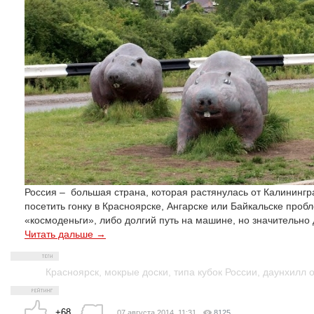
Россия – большая страна, которая растянулась от Калинингр
посетить гонку в Красноярске, Ангарске или Байкальске проб
«космоденьги», либо долгий путь на машине, но значительно 
Читать дальше →
Красноярск
,
мокрые доски
,
типа кубок России
,
даунхилл 
+68
07 августа 2014, 11:31
8125