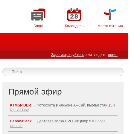
Блоги
Календарь
Места катания
Зарегистрируйтесь
или введите
логин
Прямой эфир
KTMSPIDER
→
Фотоохота в каньоне Ак-Cай, Кыргызстан
15
в
Roll All Day
DennisBlack
→
Дёртовая вилка DVO Dirt jump
9
в
Новое
железо