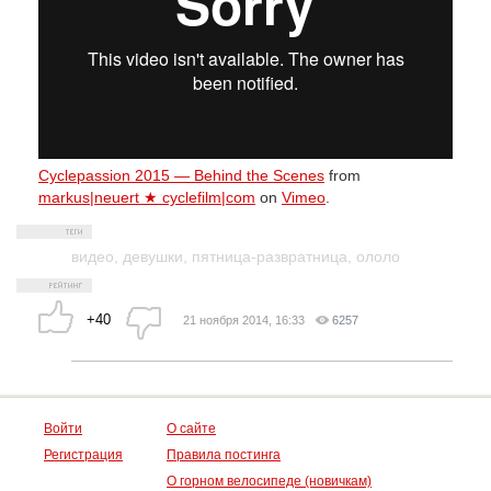
Cyclepassion 2015 — Behind the Scenes
from
markus|neuert ★ cyclefilm|com
on
Vimeo
.
видео
,
девушки
,
пятница-развратница
,
ололо
+40
21 ноября 2014, 16:33
6257
Войти
О сайте
Регистрация
Правила постинга
О горном велосипеде (новичкам)