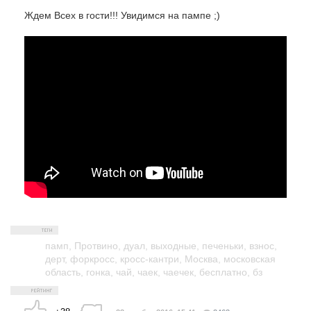
Ждем Всех в гости!!! Увидимся на пампе ;)
памп
,
Протвино
,
дуал
,
выходные
,
печеньки
,
взнос
,
дерт
,
форкросс
,
кросс-кантри
,
Москва
,
московская
область
,
гонка
,
чай
,
чаек
,
чаечек
,
бесплатно
,
бз