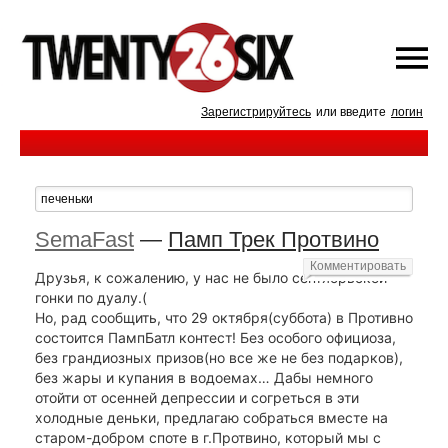
Зарегистрируйтесь
или введите
логин
SemaFast
—
Памп Трек Протвино
Комментировать
Друзья, к сожалению, у нас не было сентябрьской
гонки по дуалу.(
Но, рад сообщить, что 29 октября(суббота) в Противно
состоится ПампБатл контест! Без особого официоза,
без грандиозных призов(но все же не без подарков),
без жары и купания в водоемах… Дабы немного
отойти от осенней депрессии и согреться в эти
холодные деньки, предлагаю собраться вместе на
старом-добром споте в г.Протвино, который мы с