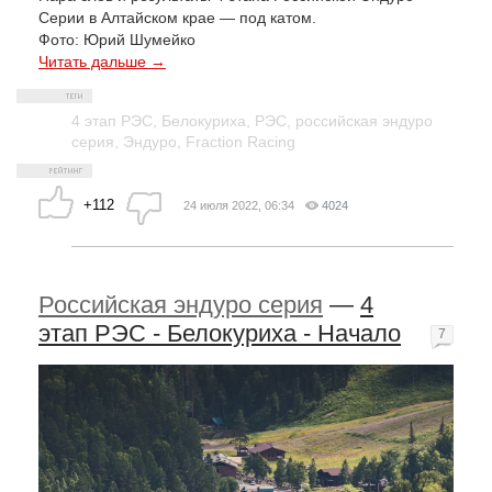
Серии в Алтайском крае — под катом.
Фото: Юрий Шумейко
Читать дальше →
4 этап РЭС
,
Белокуриха
,
РЭС
,
российская эндуро
серия
,
Эндуро
,
Fraction Racing
+112
24 июля 2022, 06:34
4024
Российская эндуро серия
—
4
этап РЭС - Белокуриха - Начало
7