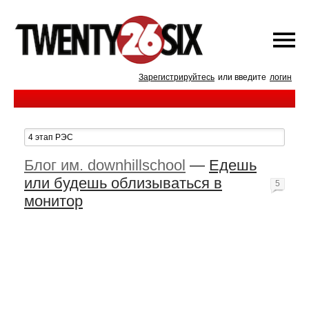
Зарегистрируйтесь
или введите
логин
Блог им. downhillschool
—
Едешь
или будешь облизываться в
5
монитор