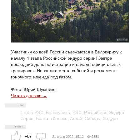
Участники со всей России съезжаются в Белокуриху к
началу 4 этапа Российской эндуро серии! Завтра
последний день регистрации и начало официальных
тренировок. Новости с места событий и регламент
гоночного викенда под катом.
Фото: Юрий Шумейко
Читать дальше →
4 этап РЭС
,
Белокуриха
,
РЭС
,
Российская Эндуро
Серия
,
Белка в Колесе
,
Алтай
,
Сибирь
,
Эндуро
+87
21 июля 2022, 15:12
2851