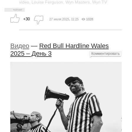
video
,
Louise Ferguson
,
Wyn Masters
,
Wyn TV
+30
27 июля 2025, 11:25
1028
Видео
—
Red Bull Hardline Wales
2025 – День 3
Комментировать