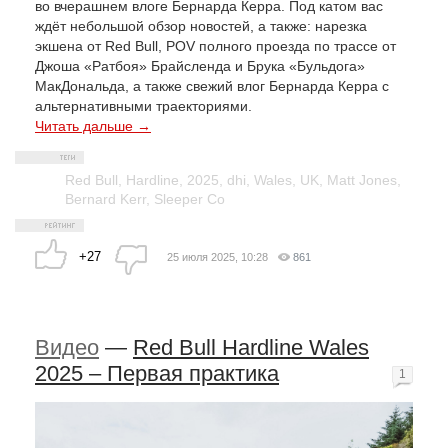
во вчерашнем влоге Бернарда Керра. Под катом вас
ждёт небольшой обзор новостей, а также: нарезка
экшена от Red Bull, POV полного проезда по трассе от
Джоша «Ратбоя» Брайсленда и Брука «Бульдога»
МакДональда, а также свежий влог Бернарда Керра с
альтернативными траекториями.
Читать дальше →
Red Bull
,
Hardline
,
2025
,
dhi
,
Wales
,
UK
,
Matt Jones
,
Bernard Kerr
,
Sleeper Co
+27
25 июля 2025, 10:28
861
Видео
—
Red Bull Hardline Wales
2025 – Первая практика
1