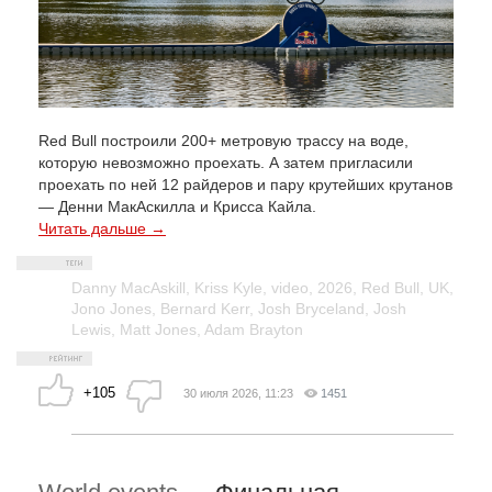
Red Bull построили 200+ метровую трассу на воде,
которую невозможно проехать. А затем пригласили
проехать по ней 12 райдеров и пару крутейших крутанов
— Денни МакАскилла и Крисса Кайла.
Читать дальше →
Danny MacAskill
,
Kriss Kyle
,
video
,
2026
,
Red Bull
,
UK
,
Jono Jones
,
Bernard Kerr
,
Josh Bryceland
,
Josh
Lewis
,
Matt Jones
,
Adam Brayton
+105
30 июля 2026, 11:23
1451