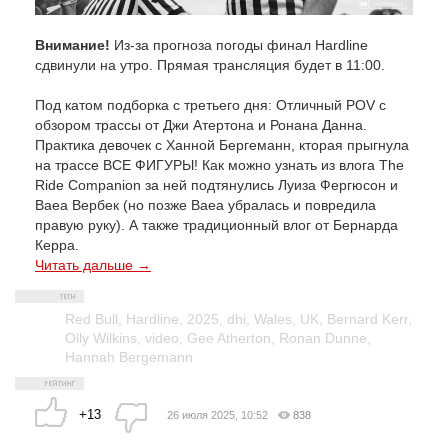
Внимание!
Из-за прогноза погоды финал Hardline
сдвинули на утро. Прямая трансляция будет в 11:00.
Под катом подборка с третьего дня: Отличный POV с
обзором трассы от Джи Атертона и Ронана Данна.
Практика девочек с Ханной Бергеманн, кторая прыгнула
на трассе ВСЕ ФИГУРЫ! Как можно узнать из влога The
Ride Companion за ней подтянулись Луиза Фергюсон и
Ваеа Вербек (но позже Ваеа убралась и повредила
правую руку). А также традиционный влог от Бернарда
Керра.
Читать дальше →
Red Bull
,
Hardline
,
2025
,
dhi
,
Wales
,
UK
,
Bernard Kerr
,
Olly Wilkins
,
video
,
Gee Atherton
,
Ronan Dunne
,
Hannah Bergemann
+13
26 июля 2025, 10:52
838