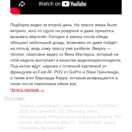
Подборка видео за второй день. На трассе вчера было
ветрено, кого-то сдуло на роадгепе и даже пришлось
вызывать вертолёт. Сегодня и завтра после обеда
обещают небольшой дождь, возможно он даже пойдёт
на пользу, ведь саму трассу уже разбили. Вверху —
тёплое, ламповое видео от Вина Мастерса, который на
этой неделе выступает в качестве видеокорреспондента.
Под катом ждут: нарезка с отличной картинкой от
французов из Fast AF, POV от GoPro и Лори Гринленда,
а также влог Бернарда Керра, который возвращается в
гонки после переломов обеих рук.
Читать дальше →
Прямые трансляции
,
скоростной спуск
,
World Cup
,
2025
,
Dhi
,
Downhill
,
UCI
,
Discovery
,
video
,
Интересности
,
Интересности из боксов
,
Andorra
,
Pal
Arinsal
,
Wyn Masters
,
Wyn TV
,
Fast As Fuck
,
Laurie
Greenland
,
Bernard Kerr