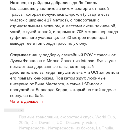
Наконец-то райдеры добрались до Ля-Тюиль.
Большинство участников в диком восторге от новой
трассы, которая получилась широкой (у старта есть
участок с шириной 17 метров), с поворотами с
отрицательным наклоном, а местами очень техничной,
узкой, с кучей корней, и огромные 705 метров перепада
(у финишного участка целых 80 метров перепада)
выводят её в топ среди трасс по уклону.
Открывает нашу подборку свежайший POV с трассы от
Луизы Фергюсон и Милле Йонсет из Intense. Луиза уже
прыгает все деревянные гэпы, хотя первый
действительно выглядит внушительным и UCI запретили
его прыгать юниоркам. Под катом ждут: любимые
интервью от Вина Мастерса, а также LSD-влог с
прогулкой от Бернарда Керра, который на этой неделе
вернулся на байк.
Читать дальше →
Прямые трансляции
,
скоростной спуск
,
World Cup
,
2025
,
Dhi
,
Downhill
,
UCI
,
Discovery
,
video
,
Интересности
,
Интересности из боксов
,
La Thuile
,