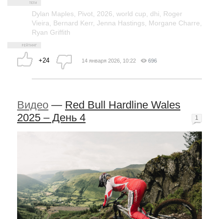
Dylan Maples
,
Pivot
,
2026
,
world cup
,
dhi
,
Roger
Vieira
,
Bernard Kerr
,
Jenna Hastings
,
Morgane Charre
,
Ryan Griffith
+24
14 января 2026, 10:22
696
Видео
—
Red Bull Hardline Wales
2025 – День 4
1