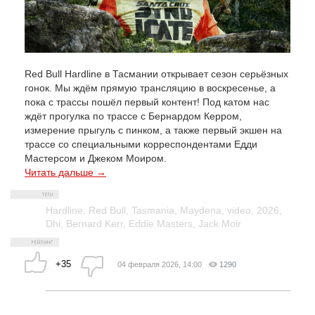
Red Bull Hardline в Тасмании открывает сезон серьёзных
гонок. Мы ждём прямую трансляцию в воскресенье, а
пока с трассы пошёл первый контент! Под катом нас
ждёт прогулка по трассе с Бернардом Керром,
измерение прыгуль с пинком, а также первый экшен на
трассе со специальными корреспондентами Едди
Мастерсом и Джеком Моиром.
Читать дальше →
Hardline
,
Red Bull
,
Tasmania
,
Maydena
,
video
,
2026
,
Dhi
,
Bernard Kerr
,
Eddie Masters
,
Jack Moir
+35
04 февраля 2026, 14:00
1290