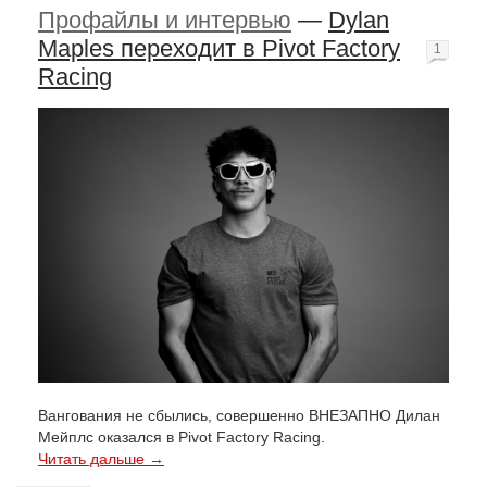
Профайлы и интервью
—
Dylan
Maples переходит в Pivot Factory
1
Racing
Вангования не сбылись, совершенно ВНЕЗАПНО Дилан
Мейплс оказался в Pivot Factory Racing.
Читать дальше →