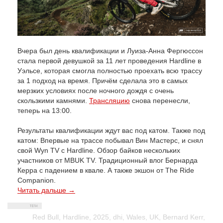
Вчера был день квалификации и Луиза-Анна Фергюссон
стала первой девушкой за 11 лет проведения Hardline в
Уэльсе, которая смогла полностью проехать всю трассу
за 1 подход на время. Причём сделала это в самых
мерзких условиях после ночного дождя с очень
скользкими камнями.
Трансляцию
снова перенесли,
теперь на 13:00.
Результаты квалификации ждут вас под катом. Также под
катом: Впервые на трассе побывал Вин Мастерс, и снял
свой Wyn TV с Hardline. Обзор байков нескольких
участников от MBUK TV. Традиционный влог Бернарда
Керра с падением в квале. А также экшон от The Ride
Companion.
Читать дальше →
Red Bull
,
Hardline
,
2025
,
dhi
,
Wales
,
UK
,
Bernard Kerr
,