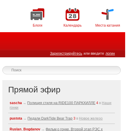
Блоги
Календарь
Места катания
Зарегистрируйтесь
или введите
логин
Прямой эфир
sascha
→
Полиция стиля на RIDE100 ПАРКХИЛЛЕ
4
в
Наши
гонки
pustota
→
Педали DarkTide Bear Trap
3
в
Новое железо
Ruslan_Bogdanov
→
Фильм о гонке. Второй этап РЭС x