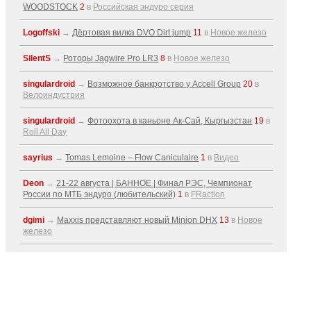
WOODSTOCK
2
в
Российская эндуро серия
Logoffski
→
Дёртовая вилка DVO Dirt jump
11
в
Новое железо
SilentS
→
Роторы Jagwire Pro LR3
8
в
Новое железо
singulardroid
→
Возможное банкротство у Accell Group
20
в
Велоиндустрия
singulardroid
→
Фотоохота в каньоне Ак-Cай, Кыргызстан
19
в
Roll All Day
sayrius
→
Tomas Lemoine – Flow Caniculaire
1
в
Видео
Deon
→
21-22 августа | БАННОЕ | Финал РЭС, Чемпионат
России по МТБ эндуро (любительский)
1
в
FRaction
dgimi
→
Maxxis представляют новый Minion DHX
13
в
Новое
железо