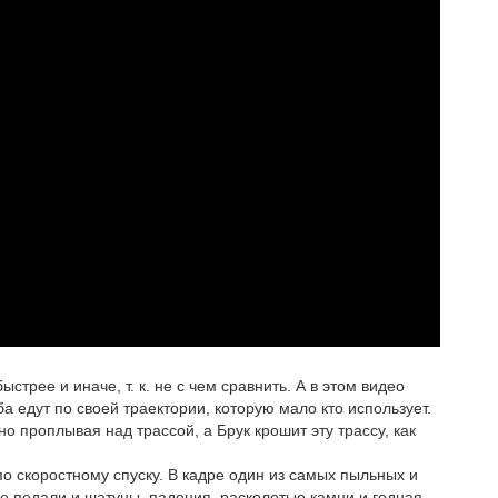
трее и иначе, т. к. не с чем сравнить. А в этом видео
а едут по своей траектории, которую мало кто использует.
о проплывая над трассой, а Брук крошит эту трассу, как
о скоростному спуску. В кадре один из самых пыльных и
е педали и шатуны, падения, расколотые камни и годная