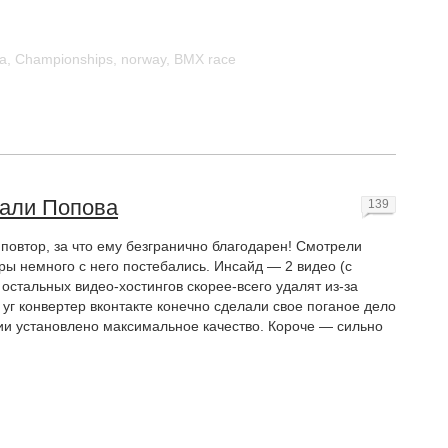
ia
,
Championships
,
norway
,
BMX race
Вали Попова
139
овтор, за что ему безгранично благодарен! Смотрели
ры немного с него постебались. Инсайд — 2 видео (с
 остальных видео-хостингов скорее-всего удалят из-за
уг конвертер вконтакте конечно сделали свое поганое дело
ии установлено максимальное качество. Короче — сильно