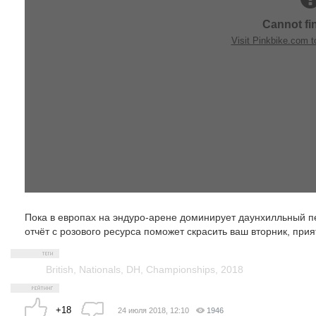
Пока в европах на эндуро-арене доминирует даунхилльный п
отчёт с розового ресурса поможет скрасить ваш вторник, при
British
,
Nationals
,
DH
,
Championships
,
2018
+18
24 июля 2018, 12:10
1946