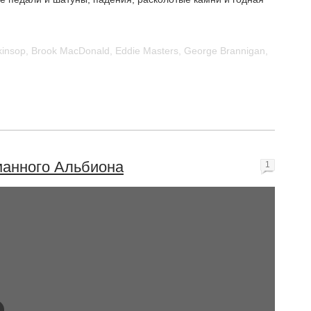
kinsop
,
Brook MacDonald
,
Eddie Masters
,
George Brannigan
,
манного Альбиона
1