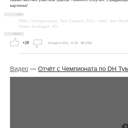
картинка!
RAW
,
Championships
,
New Zealand
,
2021
,
video
,
Sam Blen
Новая Зеландия
,
dhi
+29
16 марта 2021, 12:35
1761
Видео
—
Отчёт с Чемпионата по DH Ту