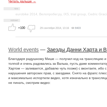
Читать дальше →
eurobike 2014
,
Велопробег.ру
,
IXS
,
trial group
,
Cedric Grac
+100
29 сентября 2014, 13:16
8403
World events
—
Заезды Данни Харта и 
Благодаря радушному Мише — получил код на трансляцию и п
толпой и очень радовались за Валька, пусть даже комментато
Хартом — заливается, дабавлю чуть позже) с вконтакте, ибо с
нарушения авторских прав, с заездами. Снято на фрапс плюс 
и максимально испортили видео, хотя изначально в трансляц
не пинать, смотрим видео: