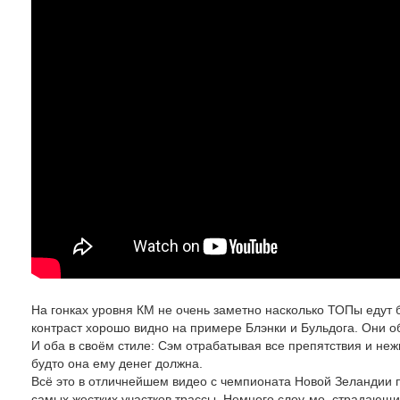
На гонках уровня КМ не очень заметно насколько ТОПы едут быс
контраст хорошо видно на примере Блэнки и Бульдога. Они об
И оба в своём стиле: Сэм отрабатывая все препятствия и нежн
будто она ему денег должна.
Всё это в отличнейшем видео с чемпионата Новой Зеландии п
самых жестких участков трассы. Немного слоу-мо, страдающи