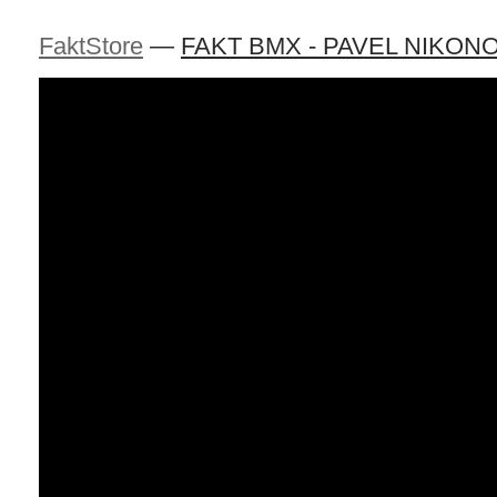
FaktStore
—
FAKT BMX - PAVEL NIKONOV