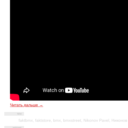
Читать дальше →
faktbmx
,
faktstore
,
bmx
,
bmxstreet
,
Nikonov Pavel
,
Никонов