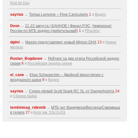
Roll All Day
sayrius
→
Tomas Lemoine – Flow Caniculaire
1
в
Видео
Deon
→
21-22 августа | БАННОЕ | Финал РЭС, Чемпионат
России по МТБ эндуро (любительский)
1
в
FRaction
dgimi
→
Maxxis представляют новый Minion DHX
13
в
Новое
железо
Ruslan_Bogdanov
→
Рейтинг за два этапа Российской эндуро
серии
6
в
Российская эндуро серия
el_cane
→
Elias Schwaerzler – Двойной фронтфлип с
воздушного шара
9
в
Видео
sayrius
→
Супер-лёгкий Scott Spark RC SL от Dangerholm'a
24
в
Сборка байка
temkinmag_ridemtb
→
МТБ чат Ванкувера/Вислера/Сквомиша
в телеге
27
в
Блог им. 53x11x53