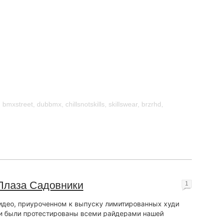
,
bmxstreet
,
dubbmx
,
chillsnotskills
,
skillswear
,
brzrhd
,
 Плаза Садовники
1
идео, приуроченном к выпуску лимитированных худи
и были протестированы всеми райдерами нашей