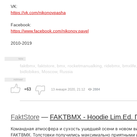
VK:
https://vk.com/nikonovpasha
Facebook:
https://www.facebook.com/nikonov.pavel
2010-2019
faktbmx
,
faktstore
,
bmx
,
rocketmanualking
,
ridebmx
,
bmxlife
bidlobikes
,
Moscow
,
Russia
+63
13 января 2020, 21:12
2884
FaktStore
—
FAKTBMX - Hoodie Lim.Ed.
Командная атмосфера и сухость ушедшей осени в новом в
FAKTBMX. Толстовки получились максимально приятными 