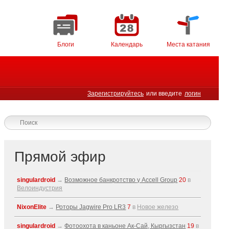
Блоги
Календарь
Места катания
Зарегистрируйтесь
или введите
логин
Прямой эфир
singulardroid
→
Возможное банкротство у Accell Group
20
в
Велоиндустрия
NixonElite
→
Роторы Jagwire Pro LR3
7
в
Новое железо
singulardroid
→
Фотоохота в каньоне Ак-Cай, Кыргызстан
19
в