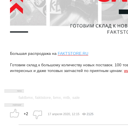
Большая распродажа на
FAKTSTORE.RU
Готовим склад к большому количеству новых поставок. 100 то
интересных и даже топовых запчастей по приятным ценам:
ww
faktbmx
,
faktstore
,
bmx
,
mtb
,
sale
+2
17 апреля 2020, 12:15
2125