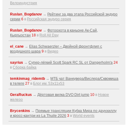
Велоиндустрия
Ruslan_Bogdanov
→
Рейтинг за два этапа Российской эндуро
серии
6
в
Российская эндуро серия
Ruslan_Bogdanov
→
Фотоохота в каньоне Ак-Cай,
Кыргызстан
18
в
Roll All Day
el_cane
→
Elias Schwaerzler – Двойной фронтфлип с
воздушного шара
9
в
Видео
sayrius
→
Супер-лёгкий Scott Spark RC SL от Dangerholm'a
24
в
Сборка байка
temkinmag_ridemtb
→
МТБ чат Ванкувера/Вислера/Сквомиша
в телеге
27
в
Блог им. 53x11x53
GeraRuckus
→
Дёртовая вилка DVO Dirt jump
10
в
Новое
железо
Brycenkins
→
Прямые трансляции Кубка Мира по даунхиллу
и кросс-кантри из La Thuile 2026
3
в
World events