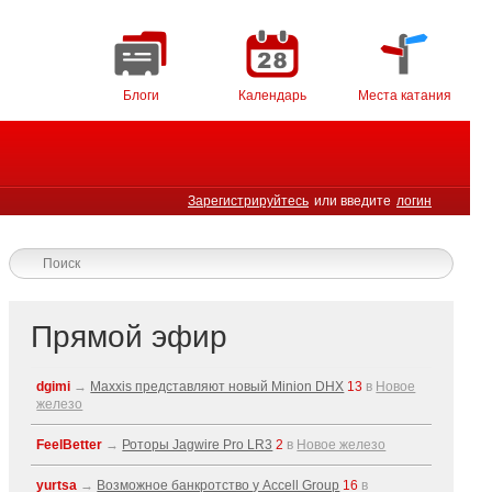
Блоги
Календарь
Места катания
Зарегистрируйтесь
или введите
логин
Прямой эфир
dgimi
→
Maxxis представляют новый Minion DHX
13
в
Новое
железо
FeelBetter
→
Роторы Jagwire Pro LR3
2
в
Новое железо
yurtsa
→
Возможное банкротство у Accell Group
16
в