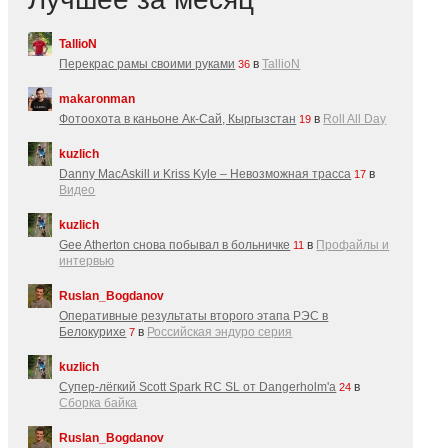
TallioN
Перекрас рамы своими руками
в
TallioN
36
makaronman
Фотоохота в каньоне Ак-Cай, Кыргызстан
в
Roll All Day
19
kuzlich
Danny MacAskill и Kriss Kyle – Невозможная трасса
в
17
Видео
kuzlich
Gee Atherton снова побывал в больничке
в
Профайлы и
11
интервью
Ruslan_Bogdanov
Оперативные результаты второго этапа РЭС в
Белокурихе
в
Российская эндуро серия
7
kuzlich
Супер-лёгкий Scott Spark RC SL от Dangerholm'a
в
24
Сборка байка
Ruslan_Bogdanov