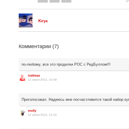
Kirya
Комментарии (
7
)
по-любому, все это проделки POC с РедБуллом!!!
trailmax
12 июня 2012, 10:49
Проголосовал. Надеюсь мне посчастливится такой набор ку
molly
12 июня 2012, 12:14