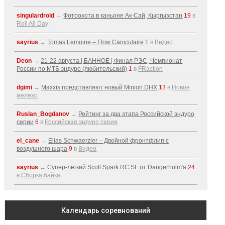
singulardroid
→
Фотоохота в каньоне Ак-Cай, Кыргызстан
19
в
Roll All Day
sayrius
→
Tomas Lemoine – Flow Caniculaire
1
в
Видео
Deon
→
21-22 августа | БАННОЕ | Финал РЭС, Чемпионат
России по МТБ эндуро (любительский)
1
в
FRaction
dgimi
→
Maxxis представляют новый Minion DHX
13
в
Новое
железо
Ruslan_Bogdanov
→
Рейтинг за два этапа Российской эндуро
серии
6
в
Российская эндуро серия
el_cane
→
Elias Schwaerzler – Двойной фронтфлип с
воздушного шара
9
в
Видео
sayrius
→
Супер-лёгкий Scott Spark RC SL от Dangerholm'a
24
в
Сборка байка