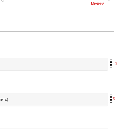
Мнения
+3
0
пить)