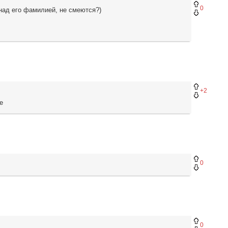
0
 над его фамилией, не смеются?)
+2
е
0
0