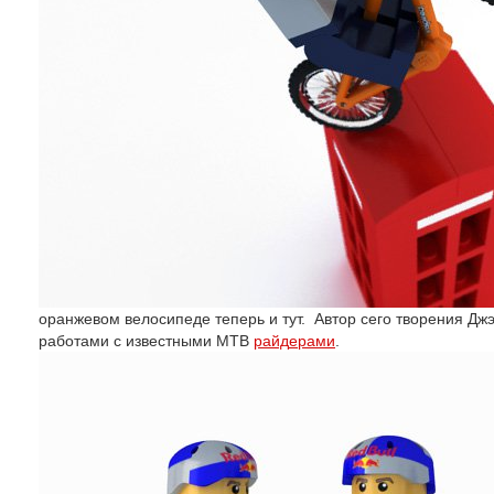
оранжевом велосипеде теперь и тут. Автор сего творения Дж
работами с известными MTB
райд
ерами
.