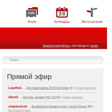
Блоги
Календарь
Места катания
Зарегистрируйтесь
или введите
логин
Прямой эфир
Logoffski
→
Дёртовая вилка DVO Dirt jump
11
в
Новое железо
SilentS
→
Роторы Jagwire Pro LR3
8
в
Новое железо
singulardroid
→
Возможное банкротство у Accell Group
20
в
Велоиндустрия