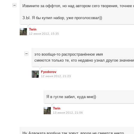
Извините за оффтоп, но над автором сего творения, точнее
З.Ы. Я бы купил набор, уже проголосовал))
Twin
12 июня 2012, 15:35
это вообще-то распространённое имя
смеются только те, кто недавно узнал другое значени
Fyodorov
12 июня 2012, 21:23
Я в гугле забил, куда мне))
Twin
13 июня 2012, 21:06
Ну Адвоката вообще так зовут, вроде не смеется никто