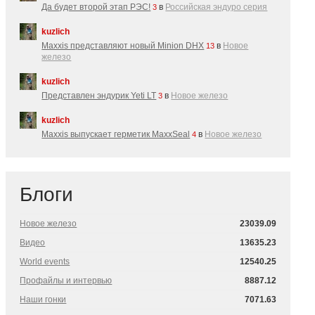
Да будет второй этап РЭС!
в
Российская эндуро серия
3
kuzlich
Maxxis представляют новый Minion DHX
в
Новое
13
железо
kuzlich
Представлен эндурик Yeti LT
в
Новое железо
3
kuzlich
Maxxis выпускает герметик MaxxSeal
в
Новое железо
4
Блоги
Новое железо
23039.09
Видео
13635.23
World events
12540.25
Профайлы и интервью
8887.12
Наши гонки
7071.63