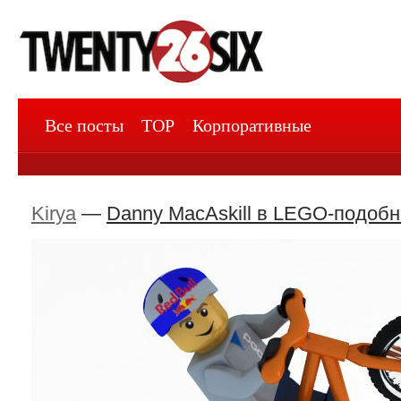
Все посты
TOP
Корпоративные
Kirya
—
Danny MacAskill в LEGO-подобн