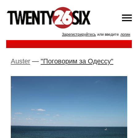
Зарегистрируйтесь
или введите
логин
Auster
—
"Поговорим за Одессу"