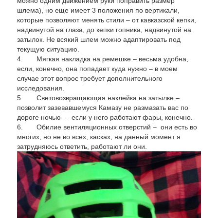
можно одним движением руки поправить размер
шлема), но еще имеет 3 положения по вертикали,
которые позволяют менять стили – от кавказской кепки,
надвинутой на глаза, до кепки гопника, надвинутой на
затылок. Не всякий шлем можно адаптировать под
текущую ситуацию.
4. Мягкая накладка на ремешке – весьма удобна,
если, конечно, она попадает куда нужно – в моем
случае этот вопрос требует дополнительного
исследования.
5. Световозвращающая наклейка на затылке –
позволит зазевавшемуся Камазу не размазать вас по
дороге ночью — если у него работают фары, конечно.
6. Обилие вентиляционных отверстий – они есть во
многих, но не во всех, касках; на данный момент я
затрудняюсь ответить, работают ли они.