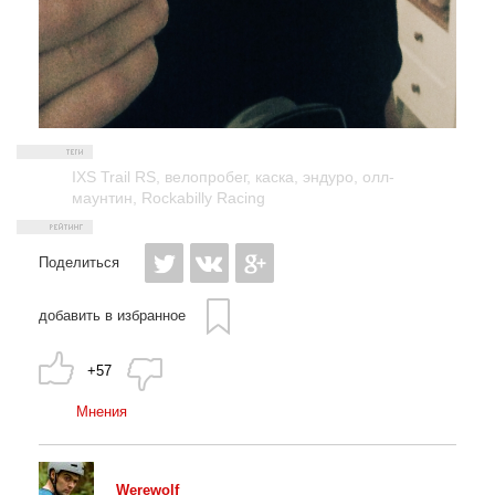
IXS Trail RS
,
велопробег
,
каска
,
эндуро
,
олл-
маунтин
,
Rockabilly Racing
Поделиться
добавить в избранное
+57
Мнения
Werewolf