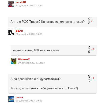
amstafff
20 декабря 2013, 14:29
0
А что с POC Trabec? Качество исполнения плохое?
BEAR
20 декабря 2013, 15:33
+3
коряво как-то, 100 евро не стоит
Werewolf
20 декабря 2013, 16:18
+1
А по сравннеию с эндуроматиком?
Кстати, получается тебе ушел плакат с Ричи?)
racerx
20 декабря 2013, 19:21