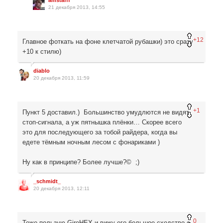
21 декабря 2013, 14:55
+12
Главное фоткать на фоне клетчатой рубашки) это сразу
+10 к стилю)
diablo
20 декабря 2013, 11:59
+1
Пункт 5 доставил.) Большинство умудлются не видят
стоп-сигнала, а уж пятнышка плёнки… Скорее всего
это для последующего за тобой райдера, когда вы
едете тёмным ночным лесом с фонариками )
Ну как в принципе? Более лучше?© ;)
_schmidt_
20 декабря 2013, 12:11
0
Тоже пользую GiroHEX и вижу его большое сходство с