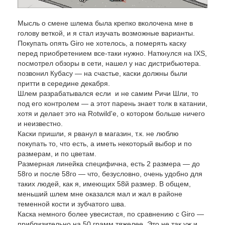
Мысль о смене шлема была крепко вколочена мне в
голову веткой, и я стал изучать возможные варианты.
Покупать опять Giro не хотелось, а померять каску
перед приобретением все-таки нужно. Наткнулся на IXS,
посмотрел обзоры в сети, нашел у нас дистрибьютера.
позвонил Кубасу — на счастье, каски должны были
притти в середине декабря.
Шлем разрабатывался если и не самим Ричи Шли, то
под его контролем — а этот парень знает толк в катании,
хотя и делает это на Rotwild'e, о котором больше ничего
и неизвестно.
Каски пришли, я рванул в магазин, т.к. не люблю
покупать то, что есть, а иметь некоторый выбор и по
размерам, и по цветам.
Размерная линейка специфична, есть 2 размера — до
58го и после 58го — что, безусловно, очень удобно для
таких людей, как я, имеющих 58й размер. В общем,
меньший шлем мне оказался мал и жал в районе
теменной кости и зубчатого шва.
Каска немного более увесистая, по сравнению с Giro —
приблизительно на 50 грамм тяжелее. Это не так уж и