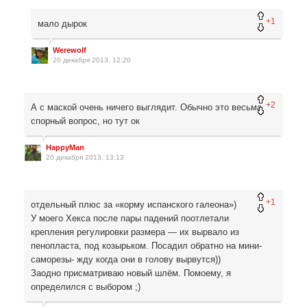
+1
мало дырок
Werewolf
20 декабря 2013, 12:20
+2
А с маской очень ничего выглядит. Обычно это весьма
спорный вопрос, но тут ок
HappyMan
20 декабря 2013, 13:13
+1
отдельный плюс за «корму испанского галеона»)
У моего Хекса после пары падений поотлетали
крепления регулировки размера — их вырвало из
пенопласта, под козырьком. Посадил обратно на мини-
саморезы- жду когда они в голову вырвутся))
Заодно присматриваю новый шлём. Помоему, я
определился с выбором ;)