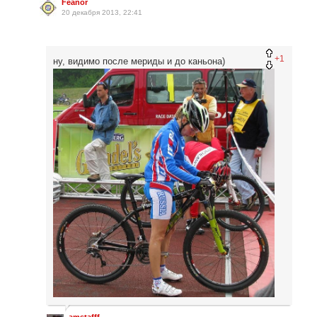
Feanor
20 декабря 2013, 22:41
+1
ну, видимо после мериды и до каньона)
amstafff