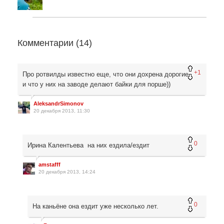
Комментарии (
14
)
+1
Про ротвилды известно еще, что они дохрена дорогие,
и что у них на заводе делают байки для порше))
AleksandrSimonov
20 декабря 2013, 11:30
0
Ирина Калентьева на них ездила/ездит
amstafff
20 декабря 2013, 14:24
0
На каньёне она ездит уже несколько лет.