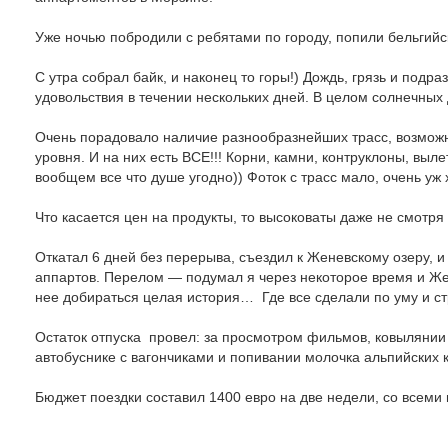
Уже ночью побродили с ребятами по городу, попили бельгийс
С утра собрал байк, и наконец то горы!) Дождь, грязь и под
удовольствия в течении нескольких дней. В целом солнечны
Очень порадовало наличие разнообразнейших трасс, возмож
уровня. И на них есть ВСЕ!!! Корни, камни, контруклоны, выле
вообщем все что душе угодно)) Фоток с трасс мало, очень уж 
Что касается цен на продукты, то высоковаты даже не смотря 
Откатал 6 дней без перерыва, съездил к Женевскому озеру, 
аппартов. Перелом — подумал я через некоторое время и Же
нее добираться целая история…
Где все сделали по уму и с
Остаток отпуска
провел: за просмотром фильмов, ковылянии 
автобуснике с вагончиками и попивании молочка альпийских 
Бюджет поездки составил 1400 евро на две недели, со всеми