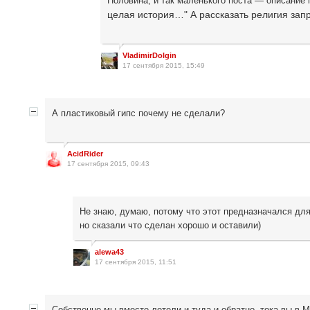
Половина, и так маленького поста — описание 
целая история…" А рассказать религия за
VladimirDolgin
17 сентября 2015, 15:49
А пластиковый гипс почему не сделали?
AcidRider
17 сентября 2015, 09:43
Не знаю, думаю, потому что этот предназначался дл
но сказали что сделан хорошо и оставили)
alewa43
17 сентября 2015, 11:51
Собственно мы вместе летели и туда и обратно, тока вы в М