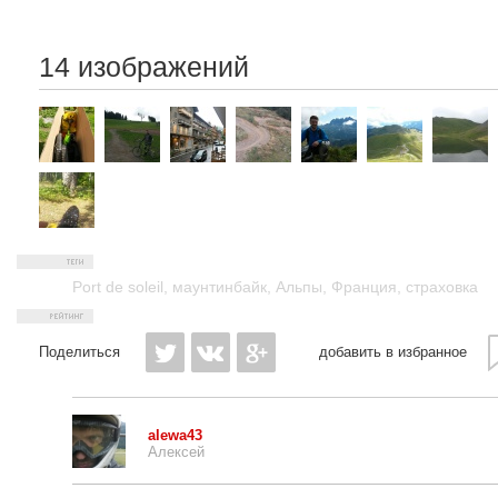
14 изображений
Port de soleil
,
маунтинбайк
,
Альпы
,
Франция
,
страховка
Поделиться
добавить в избранное
alewa43
Алексей