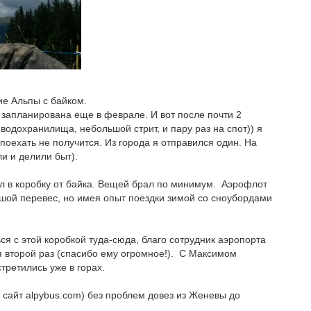
ие Альпы с байком.
а запланирована еще в феврале. И вот после почти 2
 водохранилища, небольшой стрит, и пару раз на спот)) я
поехать не получится. Из города я отправился один. На
и и делили быт).
 в коробку от байка. Вещей брал по минимум.
Аэрофлот
льшой перевес, но имея опыт поездки зимой со сноубордами
я с этой коробкой туда-сюда, благо сотрудник аэропорта
 второй раз (спасибо ему огромное!).
С Максимом
третились уже в горах.
 сайт
alpybus
.
com
) без проблем довез из Женевы до