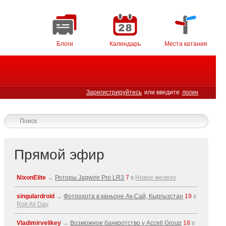
Блоги
Календарь
Места катания
Зарегистрируйтесь
или введите
логин
Прямой эфир
NixonElite
→
Роторы Jagwire Pro LR3
7
в
Новое железо
singulardroid
→
Фотоохота в каньоне Ак-Cай, Кыргызстан
19
в
Roll All Day
Vladimirvelikey
→
Возможное банкротство у Accell Group
18
в