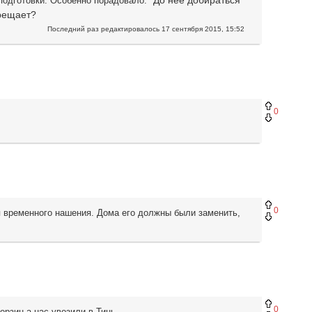
До нее добираться
подготовки. Особенно порадовало: "
прещает?
Последний раз редактировалось
17 сентября 2015, 15:52
0
0
я временного нашения. Дома его должны были заменить,
0
орзин а нас увозили в Тинь