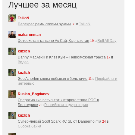
Лучшее за месяц
TallioN
Перекрас рамы своими руками
в
TallioN
36
makaronman
Фотоохота в каньоне Ак-Cай, Кыргызстан
в
Roll All Day
19
kuzlich
Danny MacAskill и Kriss Kyle – Невозможная трасса
в
17
Видео
kuzlich
Gee Atherton снова побывал в больничке
в
Профайлы и
11
интервью
Ruslan_Bogdanov
Оперативные результаты второго этапа РЭС в
Белокурихе
в
Российская эндуро серия
7
kuzlich
Супер-лёгкий Scott Spark RC SL от Dangerholm'a
в
24
Сборка байка