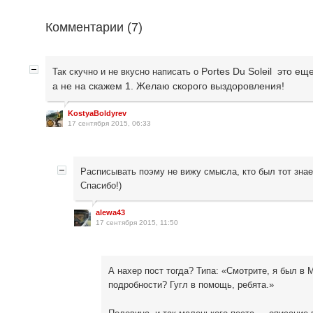
Комментарии (
7
)
Portes Du Soleil это ещ
Так скучно и не вкусно написать о
а не на скажем 1. Желаю скорого выздоровления!
KostyaBoldyrev
17 сентября 2015, 06:33
Расписывать поэму не вижу смысла, кто был тот знает
Спасибо!)
alewa43
17 сентября 2015, 11:50
А нахер пост тогда? Типа: «Смотрите, я был в 
подробности? Гугл в помощь, ребята.»