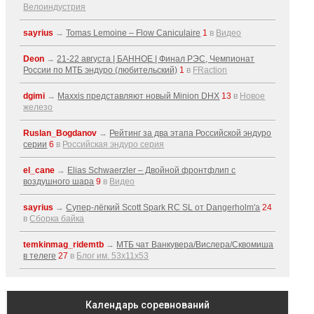
Велоиндустрия
sayrius
→
Tomas Lemoine – Flow Caniculaire
1
в
Видео
Deon
→
21-22 августа | БАННОЕ | Финал РЭС, Чемпионат
России по МТБ эндуро (любительский)
1
в
FRaction
dgimi
→
Maxxis представляют новый Minion DHX
13
в
Новое
железо
Ruslan_Bogdanov
→
Рейтинг за два этапа Российской эндуро
серии
6
в
Российская эндуро серия
el_cane
→
Elias Schwaerzler – Двойной фронтфлип с
воздушного шара
9
в
Видео
sayrius
→
Супер-лёгкий Scott Spark RC SL от Dangerholm'a
24
в
Сборка байка
temkinmag_ridemtb
→
МТБ чат Ванкувера/Вислера/Сквомиша
в телеге
27
в
Блог им. 53x11x53