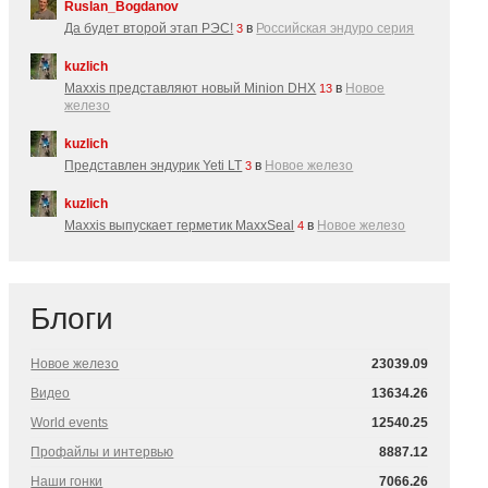
Ruslan_Bogdanov
Да будет второй этап РЭС!
в
Российская эндуро серия
3
kuzlich
Maxxis представляют новый Minion DHX
в
Новое
13
железо
kuzlich
Представлен эндурик Yeti LT
в
Новое железо
3
kuzlich
Maxxis выпускает герметик MaxxSeal
в
Новое железо
4
Блоги
Новое железо
23039.09
Видео
13634.26
World events
12540.25
Профайлы и интервью
8887.12
Наши гонки
7066.26