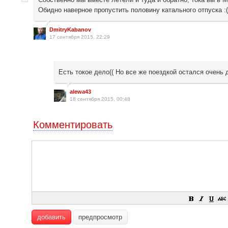
Обидно наверное пропустить половину катального отпуска :
DmitryKabanov
17 сентября 2015, 22:29
Есть токое дело(( Но все же поездкой остался очень 
alewa43
18 сентября 2015, 00:48
Комментировать
добавить
предпросмотр