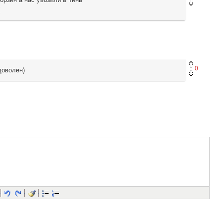
(
0
доволен)