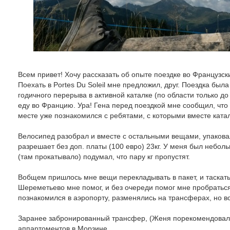
Всем привет! Хочу рассказать об опыте поездке во Французск
Поехать в Portes Du Soleil мне предложил, друг. Поездка был
годичного перерыва в активной каталке (по области только до
еду во Францию. Ура! Гена перед поездкой мне сообщил, что 
месте уже познакомился с ребятами, с которыми вместе катал
Велосипед разобрал и вместе с остальными вещами, упаковал
разрешает без доп. платы (100 евро) 23кг. У меня был небо
(там прокатывало) подумал, что пару кг пропустят.
Вобщем пришлось мне вещи перекладывать в пакет, и таскатьс
Шереметьево мне помог, и без очереди помог мне пробраться
познакомился в аэропорту, разменялись на трансферах, но вс
Заранее забронированный трансфер, (Женя порекомендовал
аппартоментов в Морзине.