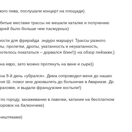
кого пива, послушали концерт на площади).
разбитые местами трассы не мешали каталке и получению
х дней было больше чем пасмурных)
ности для фрирайда
эндуро маршрут. Трассы разного
ты, пролетки, дропы, укатанность и неукатанность,
хотелось покататься – дорвался блин!)) на обзор пейзажи;)
на евро, зато можно протянуть на вине и сыре))
и на 9-й день «убрался». Дима сопроводил меня до наших
ня Ш. помог мне доковылять до больничке в Авариазе. До
траховке, и выдали французские костыли!)
по городу, захаживании в лавочки, катании на бесплатном
коровок на балкончике)
 ништяками)