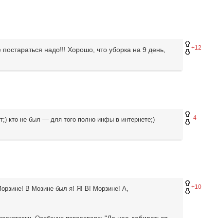
+12
е постараться надо!!! Хорошо, что уборка на 9 день,
-4
;) кто не был — для того полно инфы в интернете;)
+10
Морзине! В Мозине был я! Я! В! Морзине! А,