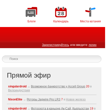
Блоги
Календарь
Места катания
Зарегистрируйтесь
или введите
логин
Прямой эфир
singulardroid
→
Возможное банкротство у Accell Group
20
в
Велоиндустрия
NixonElite
→
Роторы Jagwire Pro LR3
7
в
Новое железо
singulardroid
→
Фотоохота в каньоне Ак-Cай, Кыргызстан
19
в