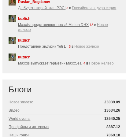
Ruslan_Bogdanov
Да будет второй этап РЭС!
в
Российская эндуро серия
3
kuzlich
Maxxis представляют новый Minion DHX
в
Новое
13
железо
kuzlich
Представлен эндурик Yeti LT
в
Новое железо
3
kuzlich
Maxxis выпускает герметик MaxxSeal
в
Новое железо
4
Блоги
Новое железо
23039.09
Видео
13634.26
World events
12540.25
Профайлы и интервью
8887.12
Наши гонки
7069.18