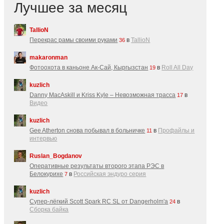
Лучшее за месяц
TallioN
Перекрас рамы своими руками
в
TallioN
36
makaronman
Фотоохота в каньоне Ак-Cай, Кыргызстан
в
Roll All Day
19
kuzlich
Danny MacAskill и Kriss Kyle – Невозможная трасса
в
17
Видео
kuzlich
Gee Atherton снова побывал в больничке
в
Профайлы и
11
интервью
Ruslan_Bogdanov
Оперативные результаты второго этапа РЭС в
Белокурихе
в
Российская эндуро серия
7
kuzlich
Супер-лёгкий Scott Spark RC SL от Dangerholm'a
в
24
Сборка байка