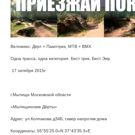
Веломикс: Дёрт + Памптрек, MTB + BMX
Одна трасса, одна категория. Бест трик, Бест Эир.
17 октября 2015г
г.Мытищи Московской области
«Мытищинские Дёрты»
Адрес: ул.Колпакова д34Б, сквер напротив дома
Координаты: 55°55'25.0«N 37°43'35.3»E