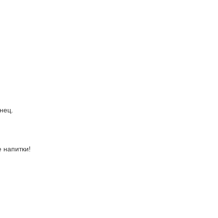
нец.
 напитки!