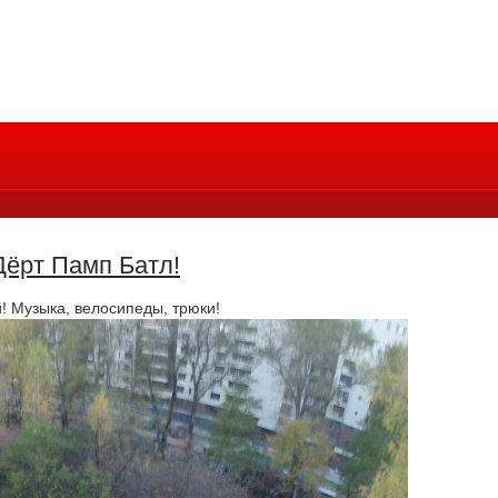
Дёрт Памп Батл!
й! Музыка, велосипеды, трюки!