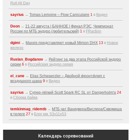
Roll All Day
sayrius
→
Tomas Lemoine – Flow Caniculaire
1
в
Видео
Deon
→
21-22 августа | БАННОЕ | Финал РЭС, Чемпионат
России по МТБ эндуро (любительский)
1
в
FRaction
dgimi
→
Maxxis представляют новый Minion DHX
13
в
Новое
железо
Ruslan_Bogdanov
→
Рейтинг за два этапа Российской эндуро
серии
6
в
Российская эндуро серия
el_cane
→
Elias Schwaerzler – Двойной фронтфлип с
воздушного шара
9
в
Видео
sayrius
→
Супер-лёгкий Scott Spark RC SL от Dangerholm'a
24
в
Сборка байка
temkinmag_ridemtb
→
МТБ чат Ванкувера/Вислера/Сквомиша
в телеге
27
в
Блог им. 53x11x53