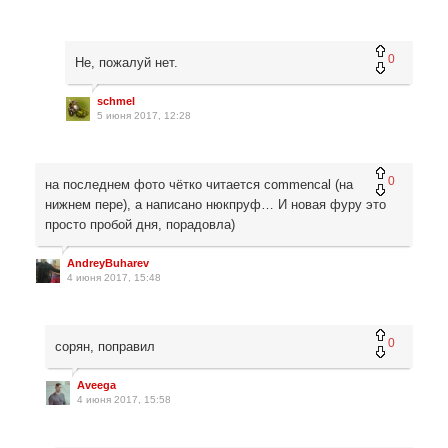
0
Не, пожалуй нет.
schmel
5 июня 2017, 12:28
0
на последнем фото чётко читается commencal (на
нижнем пере), а написано нюкпруф… И новая фуру это
просто пробой дня, порадовла)
AndreyBuharev
4 июня 2017, 15:48
0
сорян, поправил
Aveega
4 июня 2017, 15:58