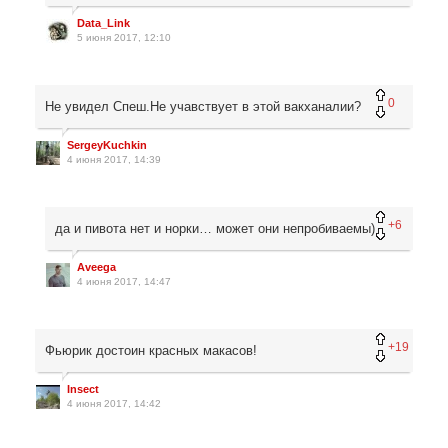
Data_Link
5 июня 2017, 12:10
0
Не увидел Спеш.Не учавствует в этой вакханалии?
SergeyKuchkin
4 июня 2017, 14:39
+6
да и пивота нет и норки… может они непробиваемы)
Aveega
4 июня 2017, 14:47
+19
Фьюрик достоин красных макасов!
Insect
4 июня 2017, 14:42