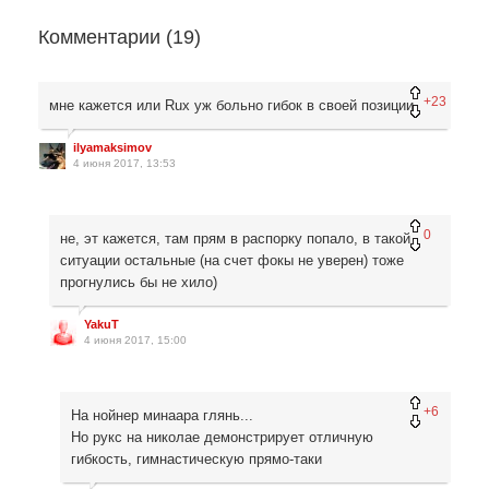
Комментарии (
19
)
+23
мне кажется или Rux уж больно гибок в своей позиции
ilyamaksimov
4 июня 2017, 13:53
0
не, эт кажется, там прям в распорку попало, в такой
ситуации остальные (на счет фокы не уверен) тоже
прогнулись бы не хило)
YakuT
4 июня 2017, 15:00
+6
На нойнер минаара глянь...
Но рукс на николае демонстрирует отличную
гибкость, гимнастическую прямо-таки