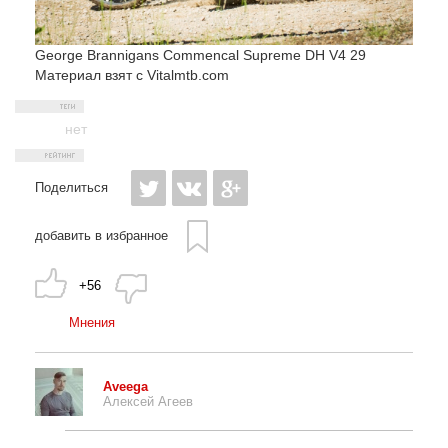
George Brannigans
Commencal Supreme DH V4 29
Материал взят с Vitalmtb.com
нет
Поделиться
добавить в избранное
+56
Мнения
Aveega
Алексей Агеев