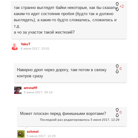
+2
так странно выглядят байки некоторые, как бы сказать,
каким-то идет состояние пробоя (будто так и должно
выглядеть), а какие-то будто сломались, сложились и
т.д.
а чо за участок такой жесткоий?
YakuT
4 июня 2017, 15:01
0
Наверно дроп через дорогу, там потом в связку
контров сразу
amstafff
5 июня 2017, 00:14
0
Может плоскач перед финишными воротами?
Последний раз редактировалось
5 июня 2017, 12:26
schmel
5 июня 2017, 12:25