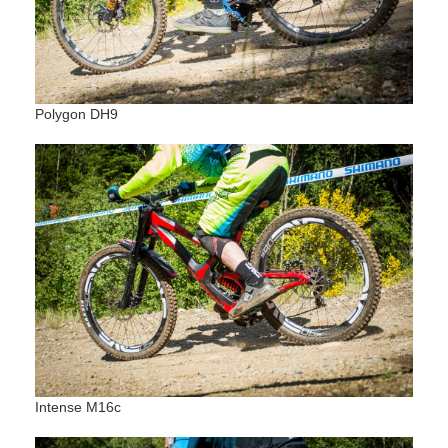
Polygon DH9
Intense M16c