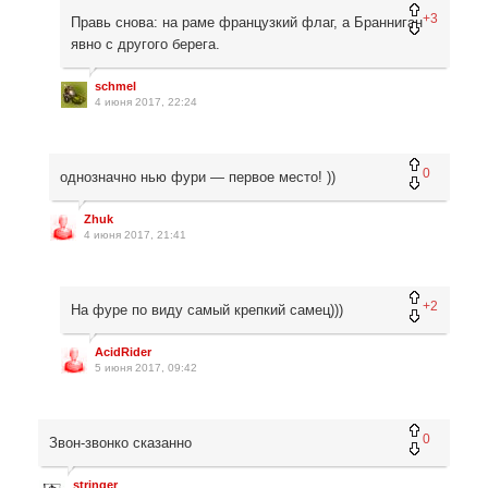
+3
Правь снова: на раме французкий флаг, а Бранниган
явно с другого берега.
schmel
4 июня 2017, 22:24
0
однозначно нью фури — первое место! ))
Zhuk
4 июня 2017, 21:41
+2
На фуре по виду самый крепкий самец)))
AcidRider
5 июня 2017, 09:42
0
Звон-звонко сказанно
stringer