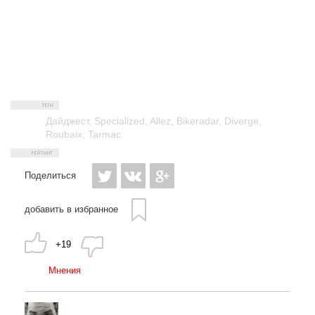
Дайджест
,
Specialized
,
Allez
,
Bikeradar
,
Diverge
,
Roubaix
,
Tarmac
Поделиться
добавить в избранное
+19
Мнения