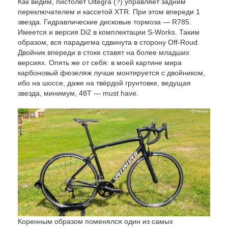
Как видим, пистолет Ultegra (?) управляет задним
переключателем и кассетой XTR. При этом впереди 1
звезда. Гидравлические дисковые тормоза — R785.
Имеется и версия Di2 в комплектации S-Works. Таким
образом, вся парадигма сдвинута в сторону Off-Roud.
Двойник впереди в стоке ставят на более младших
версиях. Опять же от себя: в моей картине мира
карбоновый фюзеляж лучше монтируется с двойником,
ибо на шоссе, даже на твёрдой грунтовке, ведущая
звезда, минимум, 48Т — must have.
Коренным образом поменялся один из самых