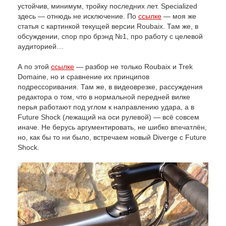
устойчив, минимум, тройку последних лет. Specialized
здесь — отнюдь не исключение. По
ссылке
— моя же
статья с картинкой текущей версии Roubaix. Там же, в
обсуждении, спор про брэнд №1, про работу с целевой
аудиторией…
А по этой
ссылке
— разбор не только Roubaix и Trek
Domaine, но и сравнение их принципов
подрессоривания. Там же, в видеоврезке, рассуждения
редактора о том, что в нормальной передней вилке
перья работают под углом к направлению удара, а в
Future Shock (лежащий на оси рулевой) — всё совсем
иначе. Не берусь аргументировать, не шибко впечатлён,
но, как бы то ни было, встречаем новый Diverge c Future
Shock.