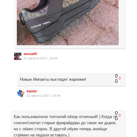
amstafff
21 августа 2017, 19:43
0
Новые Импакты выглядят жаркими!
bambr
21 августа 2017, 19:59
0
Как пользователю топталей обзор отличный! ) Когда то
сносил/скатал старые фрирайдеры до таких же дырок,
но с обеих сторон. В другой обуви теперь вообще
стрёмно на педали вставать.)