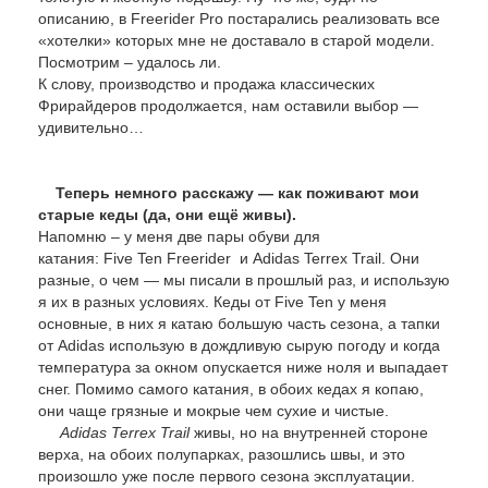
описанию, в Freerider Pro постарались реализовать все
«хотелки» которых мне не доставало в старой модели.
Посмотрим – удалось ли.
К слову, производство и продажа классических
Фрирайдеров продолжается, нам оставили выбор —
удивительно…
Теперь немного расскажу — как поживают мои
старые кеды (да, они ещё живы).
Напомню – у меня две пары обуви для
катания: Five Ten Freerider и Adidas Terrex Trail. Они
разные, о чем — мы писали в прошлый раз, и использую
я их в разных условиях. Кеды от Five Ten у меня
основные, в них я катаю большую часть сезона, а тапки
от Adidas использую в дождливую сырую погоду и когда
температура за окном опускается ниже ноля и выпадает
снег. Помимо самого катания, в обоих кедах я копаю,
они чаще грязные и мокрые чем сухие и чистые.
Adidas Terrex Trail
живы, но на внутренней стороне
верха, на обоих полупарках, разошлись швы, и это
произошло уже после первого сезона эксплуатации.