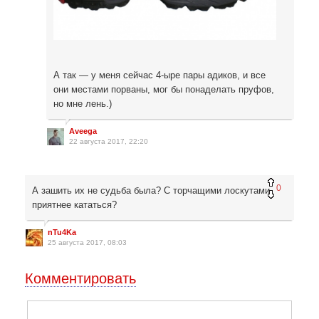
А так — у меня сейчас 4-ыре пары адиков, и все
они местами порваны, мог бы понаделать пруфов,
но мне лень.)
Aveega
22 августа 2017, 22:20
0
А зашить их не судьба была? С торчащими лоскутами
приятнее кататься?
nTu4Ka
25 августа 2017, 08:03
Комментировать