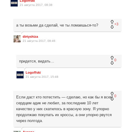
Logoffski
21 августа 2017, 08:38
+3
а ты возьми да сделай, че ты ломаешься-то?
dirtyshiza
21 августа 2017, 08:46
0
придется, видать…
Logoffski
21 августа 2017, 15:48
0
Если даст кто потестить — сделаю, но как бы я всем
сердцем адик не любил, за последние 10 лет
качество у них скатилось в красную зону. Я упорно
продолжаю покупать их кроссы, а они упорно рвутся
через полгода.