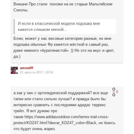
Внешне Про стали похожи на их старые Мальтийские
Соколы.
И если в классической модели подошва мне
кажется слишком мягкой...
Блин, может у нас весовые категории разные, но мне
подошва обычных Фр кажется жёсткой в самый раз,
даже немного «буратинистой». )) Но это на вкус и цвет,
да.)
amstafff
21 августа 2017, 19:54
0
а как у них с ортопедической поддержкой? все еще
тапки или стало сильно лучше? и правда было бы
интересно сравнить с последними адидас террекс
трейл. Я вот думаю про
такие https://www.adidasoutdoor.com/terrex-trail-cross-
protect/KDZ47.html?dwvar_KDZ47_color=Black, но боюсь
что будет очень жарко.