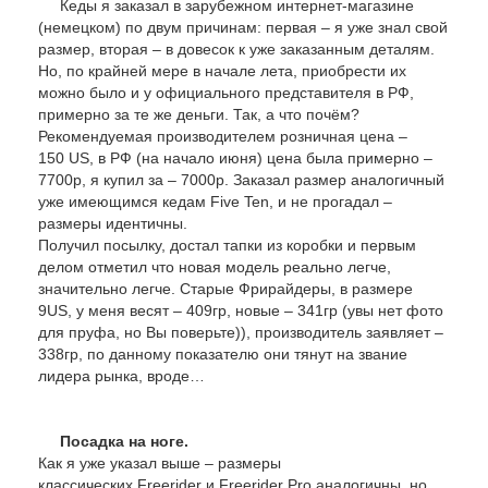
Кеды я заказал в зарубежном интернет-магазине
(немецком) по двум причинам: первая – я уже знал свой
размер, вторая – в довесок к уже заказанным деталям.
Но, по крайней мере в начале лета, приобрести их
можно было и у официального представителя в РФ,
примерно за те же деньги. Так, а что почём?
Рекомендуемая производителем розничная цена –
150 US, в РФ (на начало июня) цена была примерно –
7700р, я купил за – 7000р. Заказал размер аналогичный
уже имеющимся кедам Five Ten, и не прогадал –
размеры идентичны.
Получил посылку, достал тапки из коробки и первым
делом отметил что новая модель реально легче,
значительно легче. Старые Фрирайдеры, в размере
9US, у меня весят – 409гр, новые – 341гр (увы нет фото
для пруфа, но Вы поверьте)), производитель заявляет –
338гр, по данному показателю они тянут на звание
лидера рынка, вроде…
Посадка на ноге.
Как я уже указал выше – размеры
классических Freerider и Freerider Pro аналогичны, но