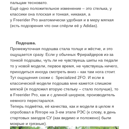
пальцам тесновато.
Ещё одно положительное изменение – это стелька, у
классики она плоская и тонкая, никакая, а
у Freerider Pro анатомически удобная и в меру мягкая
(есть подозрения что они спёрли её у Adidas).
Подошва.
Промежуточная подошва стала толще и жёстче, и это
ощущается сразу. Если у обычных Фрирайдеров из-за
тонкой подошвы, чуть ли не чувствуешь шипы на педали
то у новой модели, первое время, не чувствуешь ничего,
приходиться иногда смотреть вниз – как там нога стоит.
Тут ощущения схожи с Specialized 2FО. И если в
классической модели подошва мне кажется слишком
мягкой (я подложил вторую стельку – стало получше), то
в Freerider Pro, как и с длиной шнурков, производитель
немного перестарался.
Теперь подмётка, её качества, как и модели в целом я
опробовал в Ялгоре на 3-ем этапе РЭС (к слову, в день
стартовых заездов СУ (как видимо и положено) были
мокрые и грязные).