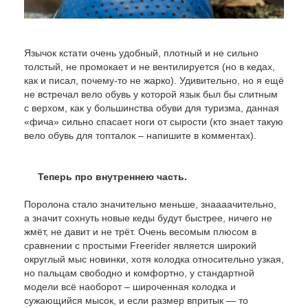
Язычок кстати очень удобный, плотный и не сильно
толстый, не промокает и не вентилируется (но в кедах,
как и писал, почему-то не жарко). Удивительно, но я ещё
не встречал вело обувь у которой язык был бы слитным
с верхом, как у большинства обуви для туризма, данная
«фича» сильно спасает ноги от сырости (кто знает такую
вело обувь для топталок – напишите в комментах).
Теперь про внутреннею часть.
Поролона стало значительно меньше, знаааачительно,
а значит сохнуть новые кеды будут быстрее, ничего не
жмёт, не давит и не трёт. Очень весомым плюсом в
сравнении с простыми Freerider является широкий
округлый мыс новинки, хотя колодка относительно узкая,
но пальцам свободно и комфортно, у стандартной
модели всё наоборот – широченная колодка и
сужающийся мысок, и если размер впритык — то