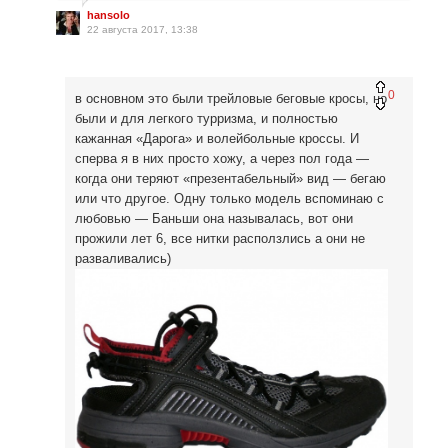
hansolo
22 августа 2017, 13:38
0
в основном это были трейловые беговые кросы, но
были и для легкого турризма, и полностью
кажанная «Дарога» и волейбольные кроссы. И
сперва я в них просто хожу, а через пол года —
когда они теряют «презентабельный» вид — бегаю
или что другое. Одну только модель вспоминаю с
любовью — Баньши она называлась, вот они
прожили лет 6, все нитки расползлись а они не
разваливались)