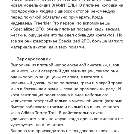
новая модель сидит ЗНАЧИТЕЛЬНО плотнее, колодка на
порядок уже и людям с широкой стопой рекомендую
перед покупкой обязательно примерять. Когда
надеваешь Freerider Pro первое что вспоминаешь
- Specialized 2FО, очень плотная посадка, кеды весьма
жесткие, ощущение что ты одел обувь для контактов. Но
всё же они комфортнее Specialized 2FО, больше мягкого
материала внутри, да и верх помягче.
Верх кроссовок.
Выполнен из плотной непромокаемой синтетики, швов
не много, как и отверстий для вентиляции, так что они
очень хорошо защищены от влаги, я катался в
несильный дождь, гулял по лужам, грязи и мокрой траве,
мыл в ближайшем ручье – пока не промокли ни разу. И
хотя вентиляция реализована в виде небольшого
количества отверстий только в мысочной части (которые
быстро забиваются грязью и пылью) но в них не жарко
как в Adidas Terrex Trail. Я действительно очень
удивился что в них не жарко, когда едешь вентиляция не
чувствуется, но и не жарко…
Здорово что производитель не так доверяет клею – как