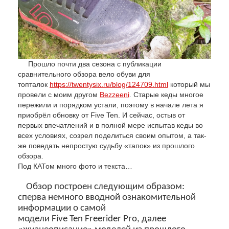
Прошло почти два сезона с публикации
сравнительного обзора вело обуви для
топталок
https://twentysix.ru/blog/124709.html
который мы
провели с моим другом
Bezzeeni
. Старые кеды многое
пережили и порядком устали, поэтому в начале лета я
приобрёл обновку от Five Ten. И сейчас, остыв от
первых впечатлений и в полной мере испытав кеды во
всех условиях, созрел поделиться своим опытом, а так-
же поведать непростую судьбу «тапок» из прошлого
обзора.
Под КАТом много фото и текста…
Обзор построен следующим образом:
сперва немного вводной ознакомительной
информации о самой
модели Five Ten Freerider Pro, далее