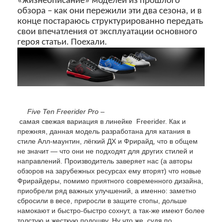
«жизнеописание» моделей из прошлого
обзора – как они пережили эти два сезона, и в
конце постараюсь структурированно передать
свои впечатления от эксплуатации основного
героя статьи. Поехали.
Five Ten Freerider Pro
–
самая свежая вариация в линейке Freerider. Как и
прежняя, данная модель разработана для катания в
стиле Алл-маунтин, лёгкий ДХ и Фрирайд, что в общем
не значит — что они не подходят для других стилей и
направлений. Производитель заверяет нас (а авторы
обзоров на зарубежных ресурсах ему вторят) что новые
Фрирайдеры, помимо приятного современного дизайна,
приобрели ряд важных улучшений, а именно: заметно
сбросили в весе, приросли в защите стопы, дольше
намокают и быстро-быстро сохнут, а так-же имеют более
толстую и жесткую подошву. Ну что же, судя по