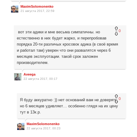
MaximSolomonenko
21 августа 2017, 22:59
0
вот эти адики и мне весьма симпатичны. но
естественно в них будет жарко, и перепробовав
порядка 20-ти различых кросовок адика (в своё время
и работал там) уверен что они развалятся через 6
месяцев эксплуотации. такой срок заложен
производителем.
Aveega
22 августа 2017, 00:17
0
Я буду аккуратно :)) нет оснований вам не доверять,
но 6 месяцев удивляет… особенно глядя на их цену
тут в 13к.р.
MaximSolomonenko
22 августа 2017, 00:23