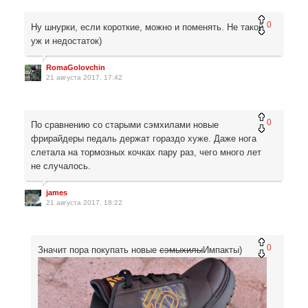
0
Ну шнурки, если короткие, можно и поменять. Не такой
уж и недостаток)
RomaGolovchin
21 августа 2017, 17:42
0
По сравнению со старыми сэмхилами новые
фрирайдеры педаль держат гораздо хуже. Даже нога
слетала на тормозных кочках пару раз, чего много лет
не случалось.
james
21 августа 2017, 18:22
0
Значит пора покупать новые
сэмыхилы
Импакты)