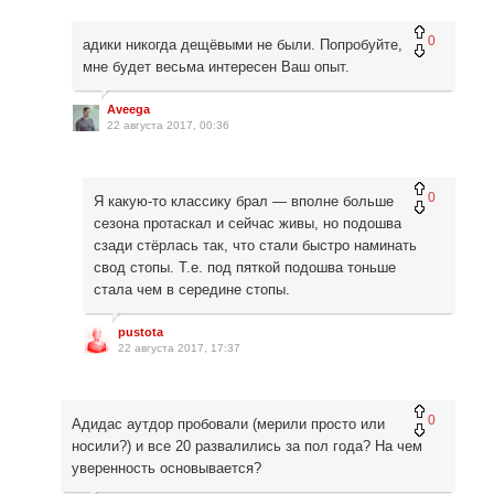
0
адики никогда дещёвыми не были. Попробуйте,
мне будет весьма интересен Ваш опыт.
Aveega
22 августа 2017, 00:36
0
Я какую-то классику брал — вполне больше
сезона протаскал и сейчас живы, но подошва
сзади стёрлась так, что стали быстро наминать
свод стопы. Т.е. под пяткой подошва тоньше
стала чем в середине стопы.
pustota
22 августа 2017, 17:37
0
Адидас аутдор пробовали (мерили просто или
носили?) и все 20 развалились за пол года? На чем
уверенность основывается?