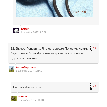
TApoK
1 декабря 2017, 22:52
+8
12. Выбор Поповича. Что бы выбрал Попович, хммм,
будь я им я бы выбрал что-то крутое и связанное с
дорогими тачками.
AntonSapronov
1 декабря 2017, 14:41
+3
Formula 4racing крч
schmel
1 декабря 2017, 18:04