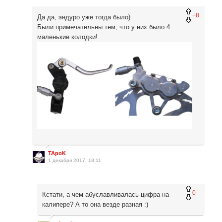
+8
Да да, эндуро уже тогда было)
Были примечательны тем, что у них было 4
маленькие колодки!
TApoK
1 декабря 2017, 18:11
0
Кстати, а чем абуславливалась цифра на
калипере? А то она везде разная :)