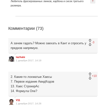
Любитель фрезерованных линков, карбона и сисек третьего
?
размера.
Комментарии (
73
)
-3
А зачем гадать? Можно заехать в Кант и спросить у
предков напрямую.
tazhate
1 декабря 2017, 14:19
+10
2. Какие-то лохматые Хаесы
7. Первое издание АвидКодов
13. Хаес СтрокерАс
14. Формула One?
V11
1 декабря 2017, 14:26