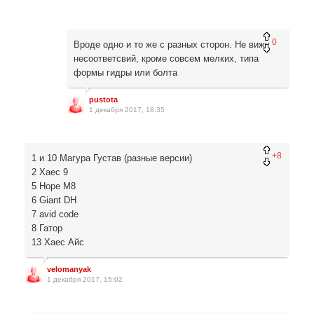
0
Вроде одно и то же с разных сторон. Не вижу
несоответсвий, кроме совсем мелких, типа
формы гидры или болта
pustota
1 декабря 2017, 18:35
+8
1 и 10 Магура Густав (разные версии)
2 Хаес 9
5 Hope M8
6 Giant DH
7 avid code
8 Гатор
13 Хаес Айс
velomanyak
1 декабря 2017, 15:02