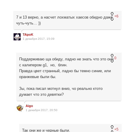
+6
7 и 13 верно, а насчет лохматых хаесов обидно даже
чуть-чуть… ))
TApoK
1 декабря 2017, 15:09
0
Поддерживаю ща обиду, ладно не знать что это они
с калипером g1, но, блин.
Правда цвет странный, ладно бы темно синие, или
оранжевые были бы.
Зы, пока писал мотнул вниз, чо реально ктото
думает что это девятки?
Aigo
1 декабря 2017, 20:50
+5
Так они же и черные были.