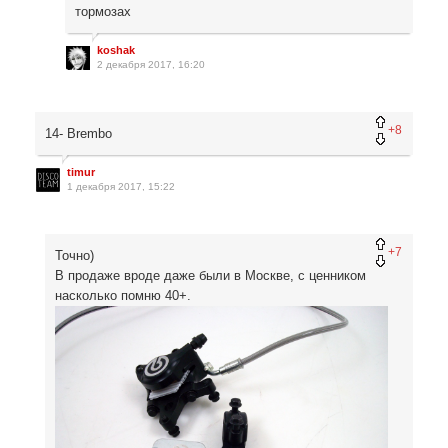
тормозах
koshak
2 декабря 2017, 16:20
+8
14- Brembo
timur
1 декабря 2017, 15:22
+7
Точно)
В продаже вроде даже были в Москве, с ценником
насколько помню 40+.