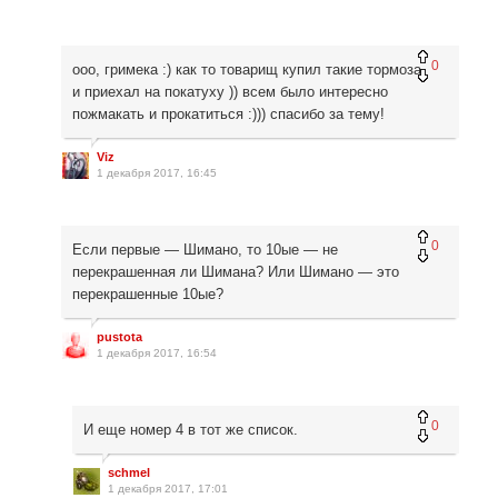
0
ооо, гримека :) как то товарищ купил такие тормоза
и приехал на покатуху )) всем было интересно
пожмакать и прокатиться :))) спасибо за тему!
Viz
1 декабря 2017, 16:45
0
Если первые — Шимано, то 10ые — не
перекрашенная ли Шимана? Или Шимано — это
перекрашенные 10ые?
pustota
1 декабря 2017, 16:54
0
И еще номер 4 в тот же список.
schmel
1 декабря 2017, 17:01