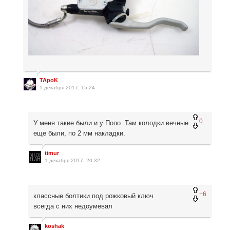
TApoK
1 декабря 2017, 15:24
0
У меня такие были и у Попо. Там колодки вечные
еще были, по 2 мм накладки.
timur
1 декабря 2017, 20:32
+6
классные болтики под рожковый ключ
всегда с них недоумевал
koshak