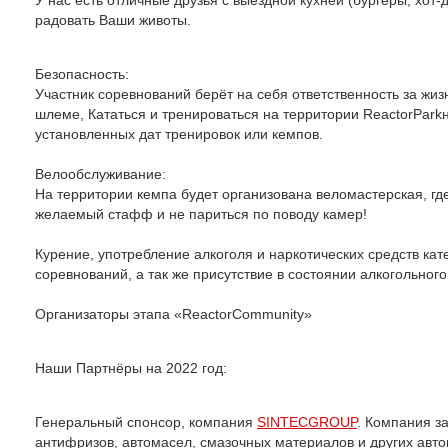
радовать Ваши животы.
Безопасность:
Участник соревнований берёт на себя ответственность за жиз
шлеме, Кататься и тренироваться на территории ReactorParkн
установленных дат тренировок или кемпов.
Велообслуживание:
На территории кемпа будет организована веломастерская, гд
желаемый стафф и не париться по поводу камер!
Курение, употребление алкоголя и наркотических средств ка
соревнований, а так же присутствие в состоянии алкогольног
Организаторы этапа «ReactorCommunity»
Наши Партнёры на 2022 год:
Генеральный спонсор, компания
SINTECGROUP
. Компания з
антифризов, автомасел, смазочных материалов и других ав