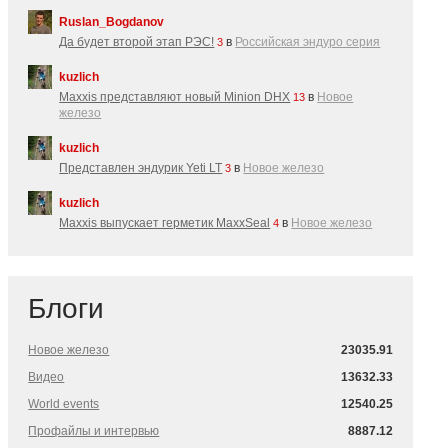
Ruslan_Bogdanov
Да будет второй этап РЭС!
в
Российская эндуро серия
3
kuzlich
Maxxis представляют новый Minion DHX
в
Новое
13
железо
kuzlich
Представлен эндурик Yeti LT
в
Новое железо
3
kuzlich
Maxxis выпускает герметик MaxxSeal
в
Новое железо
4
Блоги
Новое железо
23035.91
Видео
13632.33
World events
12540.25
Профайлы и интервью
8887.12