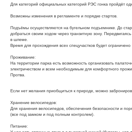
Для категорий официальных категорий РЭС гонка пройдёт од
Возможны изменения в регламенте и порядке стартов.
Подъёмы осуществляются на бугельном подъемнике. До старт
добраться своим ходом через транзитную зону. Передвигаясь 
в шлеме.
Время для прохождения всех спецучастков будет ограничено 
Проживание:
На территории парка есть возможность организовать палаточ
электричеством и всем необходимым для комфортного прожив
Протва.
Если нет желания приобщиться к природе, можно заброниров
Хранение велосипедов:
Для хранения велосипедов, обеспечения безопасности и пор
(все под замком и под полным контролем).
Питание:
У нас есть отличные друзья с выездной кухней (бургеры, хот-д