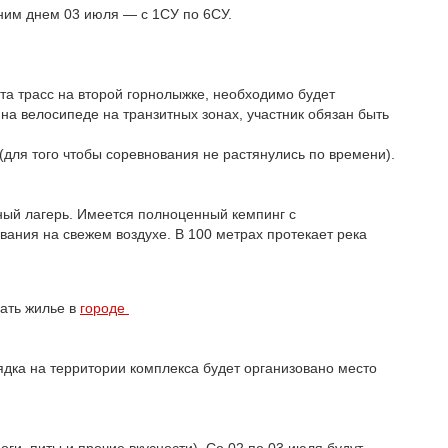
ним днем 03 июля — с 1СУ по 6СУ.
а трасс на второй горнолыжке, необходимо будет
на велосипеде на транзитных зонах, участник обязан быть
(для того чтобы соревнования не растянулись по времени).
ный лагерь. Имеется полноценный кемпинг с
ания на свежем воздухе. В 100 метрах протекает река
ать жилье в
городе
ядка на территории комплекса будет организовано место
оги, питы и прочие вкусности). Со 02 по 03 июля будут