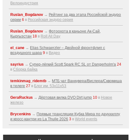
Велоиндустрия
Ruslan_Bogdanov
→
Рейтинг за два этапа Российской эндуро
серии
6
в
Российская эндуро серия
Ruslan_Bogdanov
→
Фотоохота в каньоне Ак-Cай,
Кыргызстан
18
в
Roll All Day
el_cane
→
Elias Schwaerzler – Двойной фронтфлип с
воздушного шара
9
в
Видео
sayrius
→
Супер-лёгкий Scott Spark RC SL от Dangerholm'a
24
в
Сборка байка
temkinmag_ridemtb
→
МТБ чат Ванкувера/Вислера/Сквомиша
в телеге
27
в
Блог им. 53x11x53
GeraRuckus
→
Дёртовая вилка DVO Dirt jump
10
в
Новое
железо
Brycenkins
→
Прямые трансляции Кубка Мира по даунхиллу
и кросс-кантри из La Thuile 2026
3
в
World events