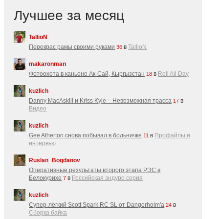
Лучшее за месяц
TallioN
Перекрас рамы своими руками
в
TallioN
36
makaronman
Фотоохота в каньоне Ак-Cай, Кыргызстан
в
Roll All Day
18
kuzlich
Danny MacAskill и Kriss Kyle – Невозможная трасса
в
17
Видео
kuzlich
Gee Atherton снова побывал в больничке
в
Профайлы и
11
интервью
Ruslan_Bogdanov
Оперативные результаты второго этапа РЭС в
Белокурихе
в
Российская эндуро серия
7
kuzlich
Супер-лёгкий Scott Spark RC SL от Dangerholm'a
в
24
Сборка байка