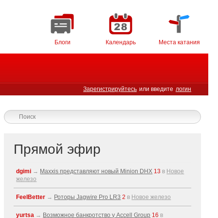
Блоги
Календарь
Места катания
Зарегистрируйтесь
или введите
логин
Прямой эфир
dgimi
→
Maxxis представляют новый Minion DHX
13
в
Новое
железо
FeelBetter
→
Роторы Jagwire Pro LR3
2
в
Новое железо
yurtsa
→
Возможное банкротство у Accell Group
16
в