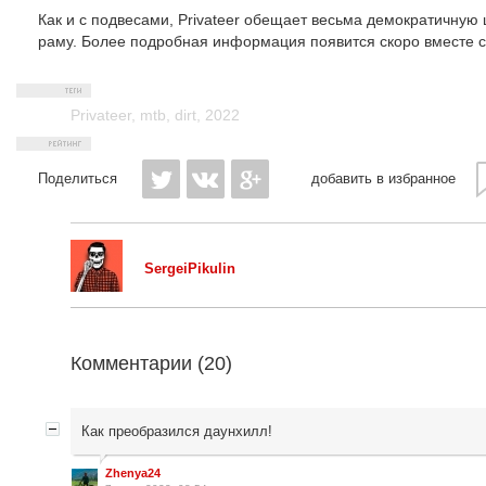
Как и с подвесами, Privateer обещает весьма демократичную 
раму. Более подробная информация появится скоро вместе с
Privateer
,
mtb
,
dirt
,
2022
Поделиться
добавить в избранное
SergeiPikulin
Комментарии (
20
)
Как преобразился даунхилл!
Zhenya24