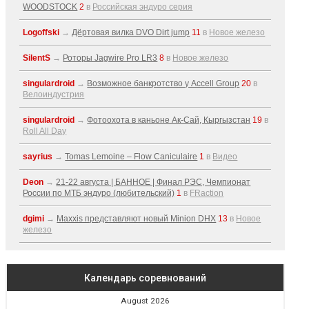
WOODSTOCK
2
в
Российская эндуро серия
Logoffski
→
Дёртовая вилка DVO Dirt jump
11
в
Новое железо
SilentS
→
Роторы Jagwire Pro LR3
8
в
Новое железо
singulardroid
→
Возможное банкротство у Accell Group
20
в
Велоиндустрия
singulardroid
→
Фотоохота в каньоне Ак-Cай, Кыргызстан
19
в
Roll All Day
sayrius
→
Tomas Lemoine – Flow Caniculaire
1
в
Видео
Deon
→
21-22 августа | БАННОЕ | Финал РЭС, Чемпионат
России по МТБ эндуро (любительский)
1
в
FRaction
dgimi
→
Maxxis представляют новый Minion DHX
13
в
Новое
железо