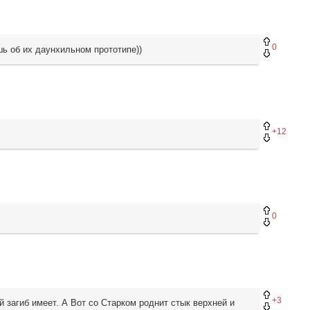
0
шь об их даунхильном прототипе))
+12
0
+3
й загиб имеет. А Вот со Старком роднит стык верхней и