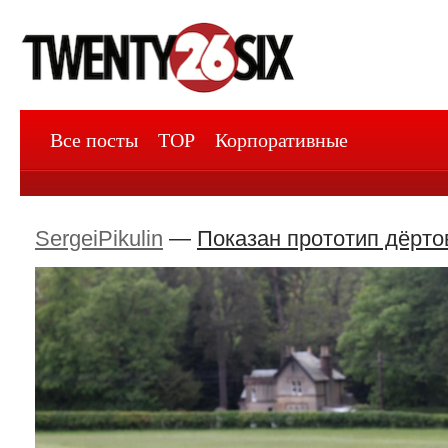
Все посты
TOP
Корпоративные
SergeiPikulin
—
Показан прототип дёртово