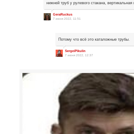
нижней труб у рулевого стакана, вертикальная
GeraRuckus
7 июня 2022, 11:51
Потому что всё это каталожные трубы.
SergeiPikulin
7 июня 2022, 12:37