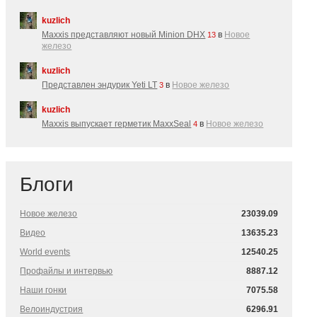
kuzlich
Maxxis представляют новый Minion DHX
в
Новое
13
железо
kuzlich
Представлен эндурик Yeti LT
в
Новое железо
3
kuzlich
Maxxis выпускает герметик MaxxSeal
в
Новое железо
4
Блоги
Новое железо
23039.09
Видео
13635.23
World events
12540.25
Профайлы и интервью
8887.12
Наши гонки
7075.58
Велоиндустрия
6296.91