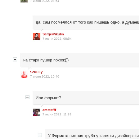
7 июня 2022, 08:54
да, сам посмеялся от того как пишешь одно, а думае
SergeiPikulin
7 июня 2022, 08:54
на старк пушер похож)))
ScuLLy
7 июня 2022, 10:46
Или формат?
amstafff
7 июня 2022, 11:29
У Формата нижняя труба у каретки дизайнерски