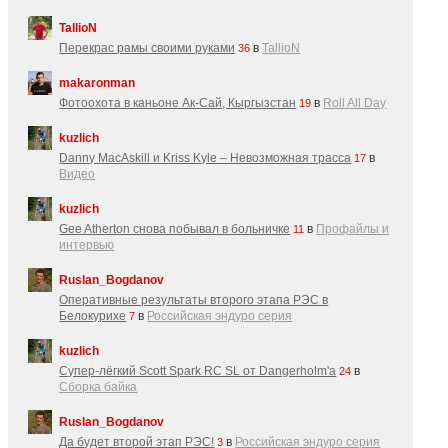
TallioN
Перекрас рамы своими руками
в
TallioN
36
makaronman
Фотоохота в каньоне Ак-Cай, Кыргызстан
в
Roll All Day
19
kuzlich
Danny MacAskill и Kriss Kyle – Невозможная трасса
в
17
Видео
kuzlich
Gee Atherton снова побывал в больничке
в
Профайлы и
11
интервью
Ruslan_Bogdanov
Оперативные результаты второго этапа РЭС в
Белокурихе
в
Российская эндуро серия
7
kuzlich
Супер-лёгкий Scott Spark RC SL от Dangerholm'a
в
24
Сборка байка
Ruslan_Bogdanov
Да будет второй этап РЭС!
в
Российская эндуро серия
3