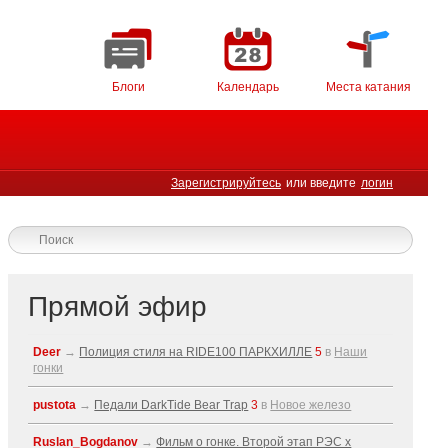
Блоги
Календарь
Места катания
Зарегистрируйтесь
или введите
логин
Прямой эфир
Deer
→
Полиция стиля на RIDE100 ПАРКХИЛЛЕ
5
в
Наши
гонки
pustota
→
Педали DarkTide Bear Trap
3
в
Новое железо
Ruslan_Bogdanov
→
Фильм о гонке. Второй этап РЭС x