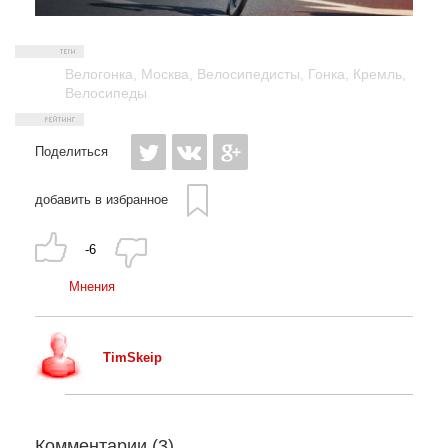
Велогонка
,
Москва
,
Велосипедисты
,
Гонка
,
Кремль
,
Велосипеды
Поделиться
добавить в избранное
-6
Мнения
TimSkeip
Комментарии (
3
)