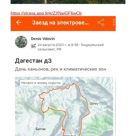
https://strava.app.link/ZXNajGF6wCb