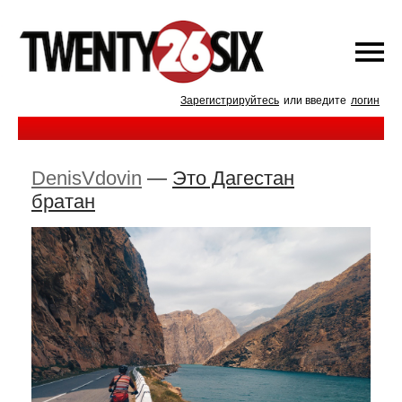
Зарегистрируйтесь
или введите
логин
DenisVdovin
—
Это Дагестан
братан