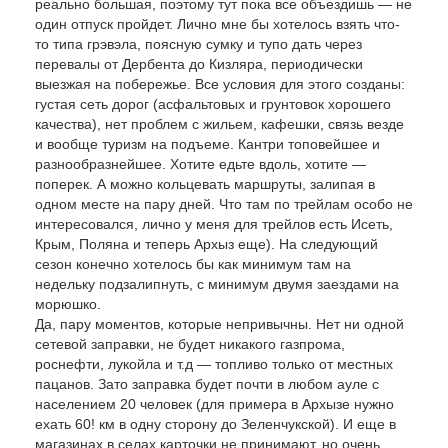
реально большая, поэтому тут пока все объездишь — не
один отпуск пройдет. Лично мне бы хотелось взять что-
то типа грэвэла, поясную сумку и тупо дать через
перевалы от Дербента до Кизляра, периодически
выезжая на побережье. Все условия для этого созданы:
густая сеть дорог (асфальтовых и грунтовок хорошего
качества), нет проблем с жильем, кафешки, связь везде
и вообще туризм на подъеме. Кантри топовейшее и
разнообразнейшее. Хотите едьте вдоль, хотите —
поперек. А можно кольцевать маршруты, залипая в
одном месте на пару дней. Что там по трейлам особо не
интересовался, лично у меня для трейлов есть Исеть,
Крым, Поляна и теперь Архыз еще). На следующий
сезон конечно хотелось бы как минимум там на
недельку подзалипнуть, с минимум двумя заездами на
морюшко.
Да, пару моментов, которые непривычны. Нет ни одной
сетевой заправки, не будет никакого газпрома,
роснефти, лукойла и т.д — топливо только от местных
пацанов. Зато заправка будет почти в любом ауле с
населением 20 человек (для примера в Архызе нужно
ехать 60! км в одну сторону до Зеленчукской). И еще в
магазинах в селах карточки не принимают, но очень