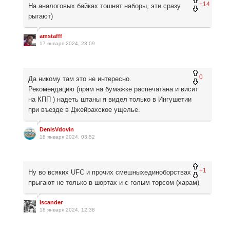
+14
На аналоговых байках тошнят наборы, эти сразу
рыгают)
amstafff
17 января 2024, 23:09
0
Да никому там это не интересно.
Рекомендацию (прям на бумажке распечатана и висит
на КПП ) надеть штаны я видел только в Ингушетии
при въезде в Джейрахское ущелье.
DenisVdovin
18 января 2024, 03:52
+1
Ну во всяких UFC и прочих смешныхединоборствах
прыгают не только в шортах и с голым торсом (харам)
Iscander
18 января 2024, 12:38