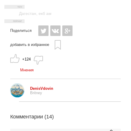
Дагестан
,
екб ам
Поделиться
добавить в избранное
+124
Мнения
DenisVdovin
Britney
Комментарии (
14
)