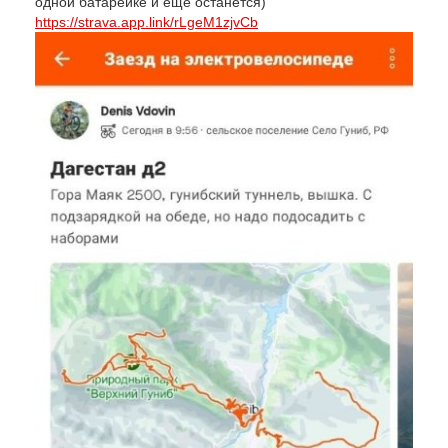
одной батарейке и еще останется)
https://strava.app.link/rLgeM1zjvCb