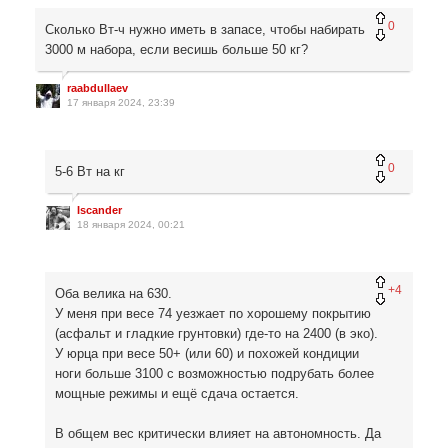
0
Сколько Вт-ч нужно иметь в запасе, чтобы набирать
3000 м набора, если весишь больше 50 кг?
raabdullaev
17 января 2024, 23:39
0
5-6 Вт на кг
Iscander
18 января 2024, 00:21
+4
Оба велика на 630.
У меня при весе 74 уезжает по хорошему покрытию
(асфальт и гладкие грунтовки) где-то на 2400 (в эко).
У юрца при весе 50+ (или 60) и похожей кондиции
ноги больше 3100 с возможностью подрубать более
мощные режимы и ещё сдача остается.
В общем вес критически влияет на автономность. Да