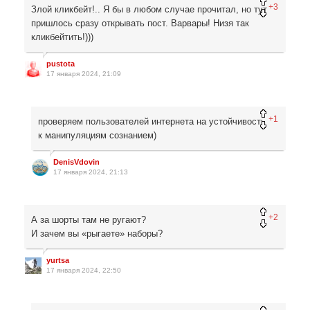
+3
Злой кликбейт!.. Я бы в любом случае прочитал, но тут
пришлось сразу открывать пост. Варвары! Низя так
кликбейтить!)))
pustota
17 января 2024, 21:09
+1
проверяем пользователей интернета на устойчивость
к манипуляциям сознанием)
DenisVdovin
17 января 2024, 21:13
+2
А за шорты там не ругают?
И зачем вы «рыгаете» наборы?
yurtsa
17 января 2024, 22:50