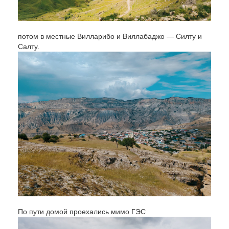
потом в местные Вилларибо и Виллабаджо — Силту и
Салту.
По пути домой проехались мимо ГЭС