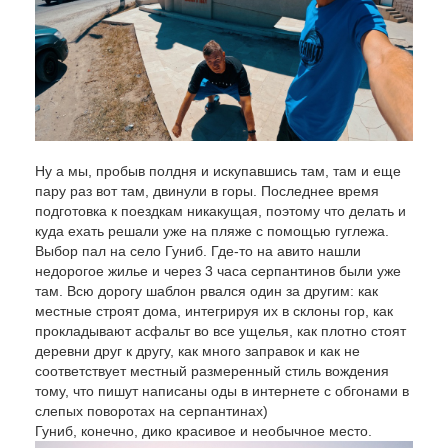
Ну а мы, пробыв полдня и искупавшись там, там и еще
пару раз вот там, двинули в горы. Последнее время
подготовка к поездкам никакущая, поэтому что делать и
куда ехать решали уже на пляже с помощью гуглежа.
Выбор пал на село Гуниб. Где-то на авито нашли
недорогое жилье и через 3 часа серпантинов были уже
там. Всю дорогу шаблон рвался один за другим: как
местные строят дома, интегрируя их в склоны гор, как
прокладывают асфальт во все ущелья, как плотно стоят
деревни друг к другу, как много заправок и как не
соответствует местный размеренный стиль вождения
тому, что пишут написаны оды в интернете с обгонами в
слепых поворотах на серпантинах)
Гуниб, конечно, дико красивое и необычное место.