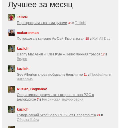
Лучшее за месяц
TallioN
Перекрас рамы своими руками
в
TallioN
36
makaronman
Фотоохота в каньоне Ак-Cай, Кыргызстан
в
Roll All Day
18
kuzlich
Danny MacAskill и Kriss Kyle – Невозможная трасса
в
17
Видео
kuzlich
Gee Atherton снова побывал в больничке
в
Профайлы и
11
интервью
Ruslan_Bogdanov
Оперативные результаты второго этапа РЭС в
Белокурихе
в
Российская эндуро серия
7
kuzlich
Супер-лёгкий Scott Spark RC SL от Dangerholm'a
в
24
Сборка байка