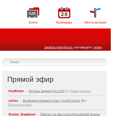
Блоги
Календарь
Места катания
Зарегистрируйтесь
или введите
логин
Прямой эфир
FeelBetter
→
Роторы Jagwire Pro LR3
2
в
Новое железо
yurtsa
→
Возможное банкротство у Accell Group
16
в
Велоиндустрия
Ruslan_Bogdanov
→
Рейтинг за два этапа Российской эндуро