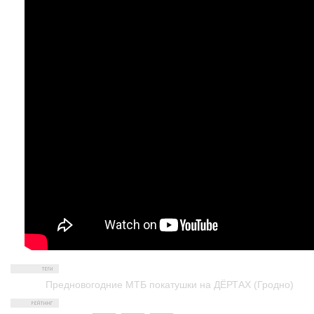
Предновогодние МТБ покатушки на ДЁРТАХ (Гродно)