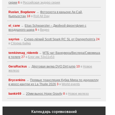
серии
6
в
Российская эндуро серия
Ruslan_Bogdanov
→
Фотоохота в каньоне Ак-Cай,
Кыргызстан
18
в
Roll All Day
el_cane
→
Elias Schwaerzler – Двойной фронтфлип с
воздушного шара
9
в
Видео
sayrius
→
Супер-лёгкий Scott Spark RC SL от Dangerholm'a
24
в
Сборка байка
temkinmag_ridemtb
→
МТБ чат Ванкувера/Вислера/Сквомиша
в телеге
27
в
Блог им. 53x11x53
GeraRuckus
→
Дёртовая вилка DVO Dirt jump
10
в
Новое
железо
Brycenkins
→
Прямые трансляции Кубка Мира по даунхиллу
и кросс-кантри из La Thuile 2026
3
в
World events
bankir69
→
20мм вынос Hope Gravity
8
в
Новое железо