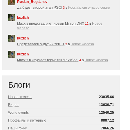
Ruslan_Bogdanov
Да будет второй этап РЭС!
в
Российская эндуро серия
3
kuzlich
Maxxis представляют новый Minion DHX
в
Новое
12
железо
kuzlich
Представлен эндурик Yeti LT
в
Новое железо
3
kuzlich
Maxxis выпускает герметик MaxxSeal
в
Новое железо
4
Блоги
Новое железо
23035.66
Видео
13630.71
World events
12540.25
Профайлы и интервью
8887.12
Наши гонки
7066.26