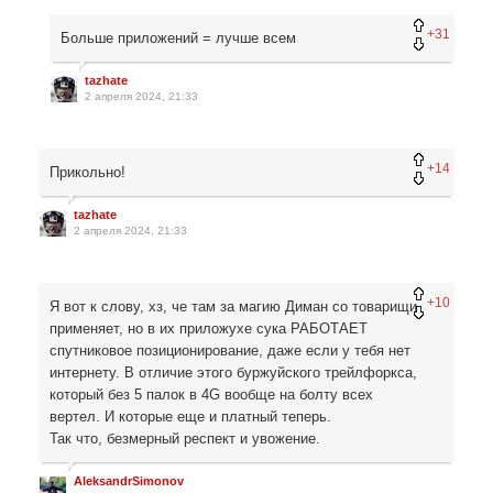
+31
Больше приложений = лучше всем
tazhate
2 апреля 2024, 21:33
+14
Прикольно!
tazhate
2 апреля 2024, 21:33
+10
Я вот к слову, хз, че там за магию Диман со товарищи
применяет, но в их приложухе сука РАБОТАЕТ
спутниковое позиционирование, даже если у тебя нет
интернету. В отличие этого буржуйского трейлфоркса,
который без 5 палок в 4G вообще на болту всех
вертел. И которые еще и платный теперь.
Так что, безмерный респект и увожение.
AleksandrSimonov