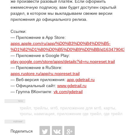
же произвести разовый платёж. Если оформить
ежемесячную подписку, вам будет доступен скрытый
раздел, в котором мы выкладываем свежие версии
приложения до официального релиза.
Ссылки:
— Приложение в App Store:
apps.apple.com/ru/app/%D0%B3%D0%B4%D0%B5-
%D1%82%D1%80%D0%B5%D0%B9%D0%BB/id1634790439
— Приложение в Google Play:
play.google.com/store/apps/details?id=ru.nopreset.trail
— Приложение в RuStore:
apps.rustore.ru/app/ru.nopreset.trail
— Веб-версия приложения:
app.gdetrail.ru
— Официальный сайт:
www.gdetrail.ru
— Группа ВКонтакте:
vk.com/gdetrail
трейл
,
трейлы
,
мтб
,
приложение для мтб
,
карты
,
тропы
,
навигация
,
приложение где трейл
,
где трейл
Поделиться