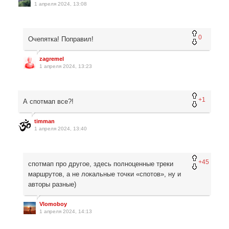
1 апреля 2024, 13:08
0
Очепятка! Поправил!
zagremel
1 апреля 2024, 13:23
+1
А спотмап все?!
timman
1 апреля 2024, 13:40
+45
спотмап про другое, здесь полноценные треки
маршрутов, а не локальные точки «спотов», ну и
авторы разные)
Vlomoboy
1 апреля 2024, 14:13