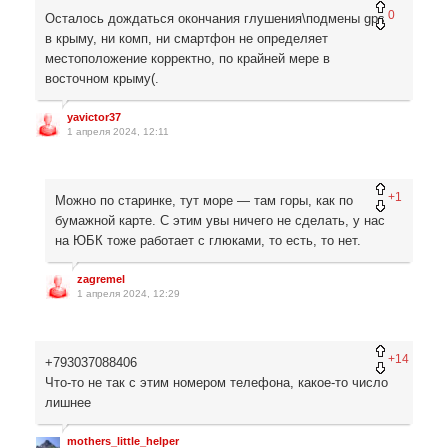
0
Осталось дождаться окончания глушения\подмены gps
в крыму, ни комп, ни смартфон не определяет
местоположение корректно, по крайней мере в
восточном крыму(.
yavictor37
1 апреля 2024, 12:11
+1
Можно по старинке, тут море — там горы, как по
бумажной карте. С этим увы ничего не сделать, у нас
на ЮБК тоже работает с глюками, то есть, то нет.
zagremel
1 апреля 2024, 12:29
+14
+793037088406
Что-то не так с этим номером телефона, какое-то число
лишнее
mothers_little_helper