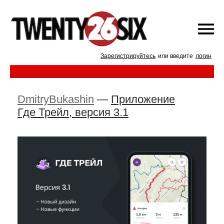
Зарегистрируйтесь
или введите
логин
DmitryBukashin
—
Приложение
Где Трейл, версия 3.1