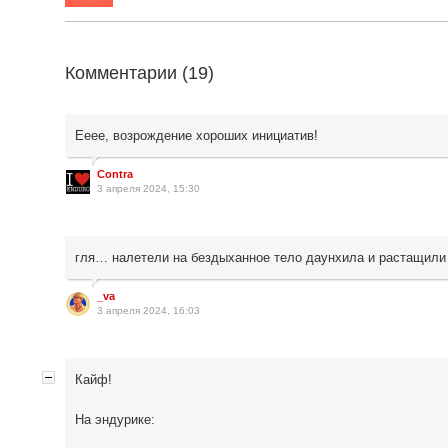
Комментарии (
19
)
Ееее, возрождение хороших инициатив!
Contra
3 апреля 2024, 15:30
гля… налетели на бездыханное тело даунхила и растащили 
_va
3 апреля 2024, 16:03
Кайф!
На эндурике: