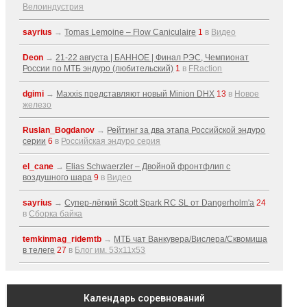
Велоиндустрия
sayrius
→
Tomas Lemoine – Flow Caniculaire
1
в
Видео
Deon
→
21-22 августа | БАННОЕ | Финал РЭС, Чемпионат
России по МТБ эндуро (любительский)
1
в
FRaction
dgimi
→
Maxxis представляют новый Minion DHX
13
в
Новое
железо
Ruslan_Bogdanov
→
Рейтинг за два этапа Российской эндуро
серии
6
в
Российская эндуро серия
el_cane
→
Elias Schwaerzler – Двойной фронтфлип с
воздушного шара
9
в
Видео
sayrius
→
Супер-лёгкий Scott Spark RC SL от Dangerholm'a
24
в
Сборка байка
temkinmag_ridemtb
→
МТБ чат Ванкувера/Вислера/Сквомиша
в телеге
27
в
Блог им. 53x11x53