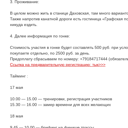
3. Проживание:
В целом можно жить в станице Даховская, там много вариант
Также напротив канатной дороги есть гостиница «Графская п
никуда ездить.
4. Далее информация по гонке:
Стоимость участия в гонке будет составлять 500 руб. при ус
покупаете отдельно, по 2500 руб. за день.
Предоплату сбрасываем по номеру: +79184717444 (обязате
Ссылка на предварительную регистрацию: тык>>>
Тайминг :
17 мая
10.00 — 15.00 — тренировки, регистрация участников
15.30 — 16.00 — замер времени для всех желающих
18 мая
9.45 — 10.00 — брифинг на финише трассы