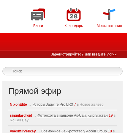
Блоги
Календарь
Места катания
Зарегистрируйтесь
или введите
логин
Прямой эфир
NixonElite
→
Роторы Jagwire Pro LR3
7
в
Новое железо
singulardroid
→
Фотоохота в каньоне Ак-Cай, Кыргызстан
19
в
Roll All Day
Vladimirvelikey
→
Возможное банкротство у Accell Group
18
в