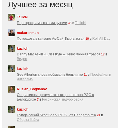
Лучшее за месяц
TallioN
Перекрас рамы своими руками
в
TallioN
36
makaronman
Фотоохота в каньоне Ак-Cай, Кыргызстан
в
Roll All Day
19
kuzlich
Danny MacAskill и Kriss Kyle – Невозможная трасса
в
17
Видео
kuzlich
Gee Atherton снова побывал в больничке
в
Профайлы и
11
интервью
Ruslan_Bogdanov
Оперативные результаты второго этапа РЭС в
Белокурихе
в
Российская эндуро серия
7
kuzlich
Супер-лёгкий Scott Spark RC SL от Dangerholm'a
в
24
Сборка байка