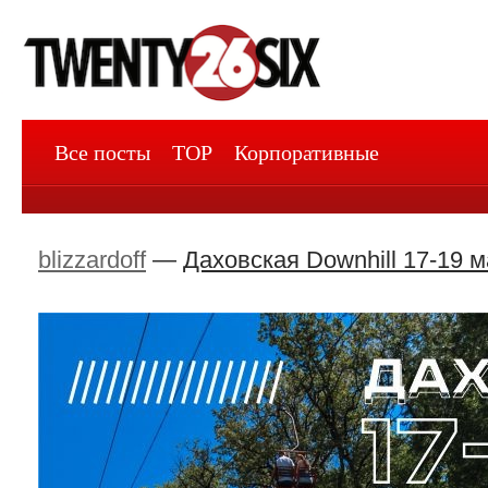
Все посты
TOP
Корпоративные
blizzardoff
—
Даховская Downhill 17-19 