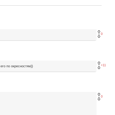
0
+11
его по окресностям))
0