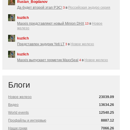
Ruslan_Bogdanov
Да будет второй этап РЭС!
в
Российская эндуро серия
3
kuzlich
Maxxis представляют новый Minion DHX
в
Новое
13
железо
kuzlich
Представлен эндурик Yeti LT
в
Новое железо
3
kuzlich
Maxxis выпускает герметик MaxxSeal
в
Новое железо
4
Блоги
Новое железо
23039.09
Видео
13634.26
World events
12540.25
Профайлы и интервью
8887.12
Наши гонки
7066.26