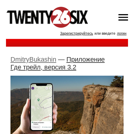
Зарегистрируйтесь
или введите
логин
DmitryBukashin
—
Приложение
Где трейл, версия 3.2