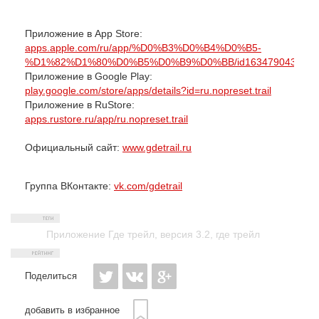
Приложение в App Store:
apps.apple.com/ru/app/%D0%B3%D0%B4%D0%B5-
%D1%82%D1%80%D0%B5%D0%B9%D0%BB/id1634790439
Приложение в Google Play:
play.google.com/store/apps/details?id=ru.nopreset.trail
Приложение в RuStore:
apps.rustore.ru/app/ru.nopreset.trail
Официальный сайт:
www.gdetrail.ru
Группа ВКонтакте:
vk.com/gdetrail
Приложение Где трейл
,
версия 3.2
,
где трейл
Поделиться
добавить в избранное