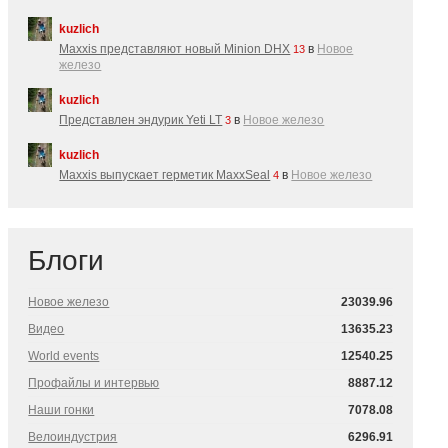
kuzlich
Maxxis представляют новый Minion DHX
в
Новое
13
железо
kuzlich
Представлен эндурик Yeti LT
в
Новое железо
3
kuzlich
Maxxis выпускает герметик MaxxSeal
в
Новое железо
4
Блоги
Новое железо
23039.96
Видео
13635.23
World events
12540.25
Профайлы и интервью
8887.12
Наши гонки
7078.08
Велоиндустрия
6296.91