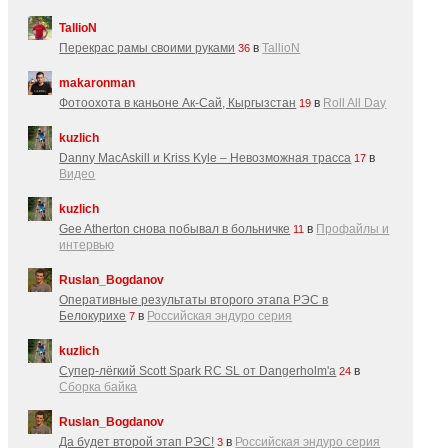
TallioN
Перекрас рамы своими руками
в
TallioN
36
makaronman
Фотоохота в каньоне Ак-Cай, Кыргызстан
в
Roll All Day
19
kuzlich
Danny MacAskill и Kriss Kyle – Невозможная трасса
в
17
Видео
kuzlich
Gee Atherton снова побывал в больничке
в
Профайлы и
11
интервью
Ruslan_Bogdanov
Оперативные результаты второго этапа РЭС в
Белокурихе
в
Российская эндуро серия
7
kuzlich
Супер-лёгкий Scott Spark RC SL от Dangerholm'a
в
24
Сборка байка
Ruslan_Bogdanov
Да будет второй этап РЭС!
в
Российская эндуро серия
3