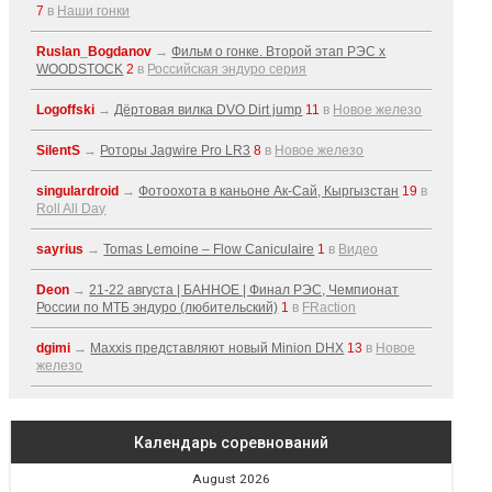
7
в
Наши гонки
Ruslan_Bogdanov
→
Фильм о гонке. Второй этап РЭС x
WOODSTOCK
2
в
Российская эндуро серия
Logoffski
→
Дёртовая вилка DVO Dirt jump
11
в
Новое железо
SilentS
→
Роторы Jagwire Pro LR3
8
в
Новое железо
singulardroid
→
Фотоохота в каньоне Ак-Cай, Кыргызстан
19
в
Roll All Day
sayrius
→
Tomas Lemoine – Flow Caniculaire
1
в
Видео
Deon
→
21-22 августа | БАННОЕ | Финал РЭС, Чемпионат
России по МТБ эндуро (любительский)
1
в
FRaction
dgimi
→
Maxxis представляют новый Minion DHX
13
в
Новое
железо