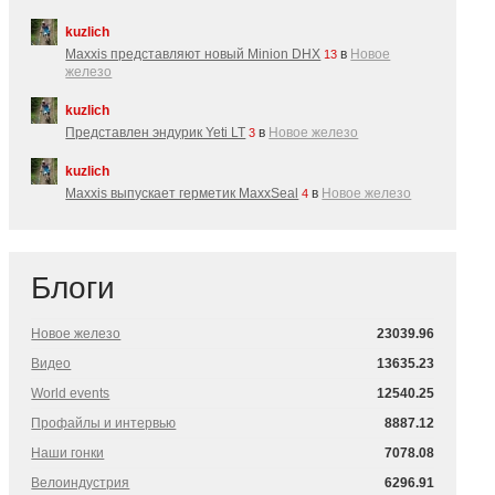
kuzlich
Maxxis представляют новый Minion DHX
в
Новое
13
железо
kuzlich
Представлен эндурик Yeti LT
в
Новое железо
3
kuzlich
Maxxis выпускает герметик MaxxSeal
в
Новое железо
4
Блоги
Новое железо
23039.96
Видео
13635.23
World events
12540.25
Профайлы и интервью
8887.12
Наши гонки
7078.08
Велоиндустрия
6296.91