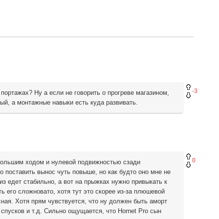
-3
портажах? Ну а если не говорить о прогреве магазином,
ый, а монтажные навыки есть куда развивать.
0
 большим ходом и нулевой подвижностью сзади
о поставить вынос чуть повыше, но как будто оно мне не
низ едет стабильно, а вот на прыжках нужно привыкать к
ь его сложновато, хотя тут это скорее из-за плюшевой
сная. Хотя прям чувствуется, что ну должен быть аморт
 спусков и т.д. Сильно ощущается, что Hornet Pro сын