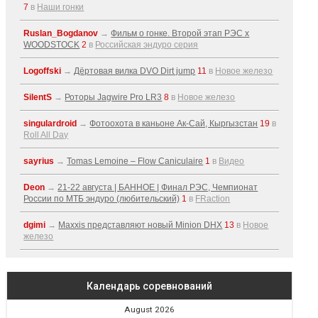
7
в
Наши гонки
Ruslan_Bogdanov
→
Фильм о гонке. Второй этап РЭС x
WOODSTOCK
2
в
Российская эндуро серия
Logoffski
→
Дёртовая вилка DVO Dirt jump
11
в
Новое железо
SilentS
→
Роторы Jagwire Pro LR3
8
в
Новое железо
singulardroid
→
Фотоохота в каньоне Ак-Cай, Кыргызстан
19
в
Roll All Day
sayrius
→
Tomas Lemoine – Flow Caniculaire
1
в
Видео
Deon
→
21-22 августа | БАННОЕ | Финал РЭС, Чемпионат
России по МТБ эндуро (любительский)
1
в
FRaction
dgimi
→
Maxxis представляют новый Minion DHX
13
в
Новое
железо