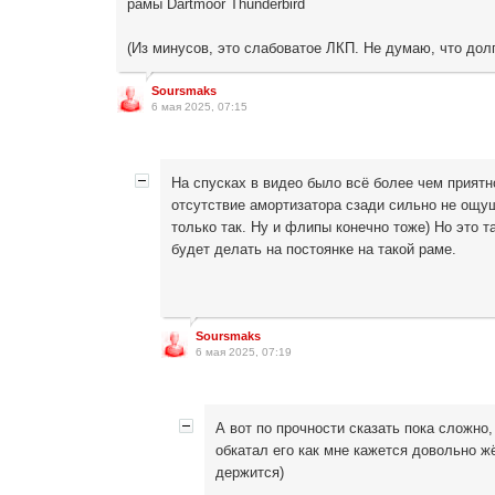
рамы Dartmoor Thunderbird
(Из минусов, это слабоватое ЛКП. Не думаю, что дол
Soursmaks
6 мая 2025, 07:15
На спусках в видео было всё более чем приятно
отсутствие амортизатора сзади сильно не ощущ
только так. Ну и флипы конечно тоже) Но это т
будет делать на постоянке на такой раме.
Soursmaks
6 мая 2025, 07:19
А вот по прочности сказать пока сложно, 
обкатал его как мне кажется довольно жё
держится)