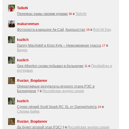
TallioN
Перекрас рамы своими руками
в
TallioN
36
makaronman
Фотоохота в каньоне Ак-Cай, Кыргызстан
в
Roll All Day
19
kuzlich
Danny MacAskill и Kriss Kyle – Невозможная трасса
в
17
Видео
kuzlich
Gee Atherton снова побывал в больничке
в
Профайлы и
11
интервью
Ruslan_Bogdanov
Оперативные результаты второго этапа РЭС в
Белокурихе
в
Российская эндуро серия
7
kuzlich
Супер-лёгкий Scott Spark RC SL от Dangerholm'a
в
24
Сборка байка
Ruslan_Bogdanov
Да будет второй этап РЭС!
в
Российская эндуро серия
3