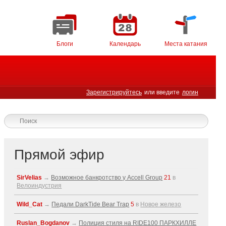
Блоги
Календарь
Места катания
Зарегистрируйтесь
или введите
логин
Прямой эфир
SirVelias
→
Возможное банкротство у Accell Group
21
в
Велоиндустрия
Wild_Cat
→
Педали DarkTide Bear Trap
5
в
Новое железо
Ruslan_Bogdanov
→
Полиция стиля на RIDE100 ПАРКХИЛЛЕ