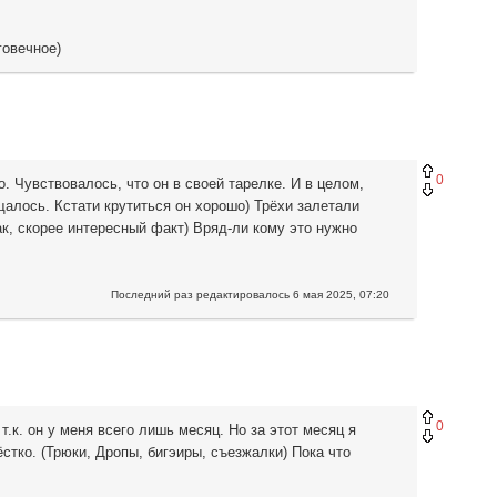
говечное)
0
. Чувствовалось, что он в своей тарелке. И в целом,
алось. Кстати крутиться он хорошо) Трёхи залетали
ак, скорее интересный факт) Вряд-ли кому это нужно
Последний раз редактировалось
6 мая 2025, 07:20
0
т.к. он у меня всего лишь месяц. Но за этот месяц я
стко. (Трюки, Дропы, бигэиры, съезжалки) Пока что