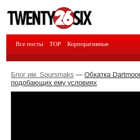
Все посты
TOP
Корпоративные
Блог им. Soursmaks
—
Обкатка Dartmoor
подобающих ему условиях