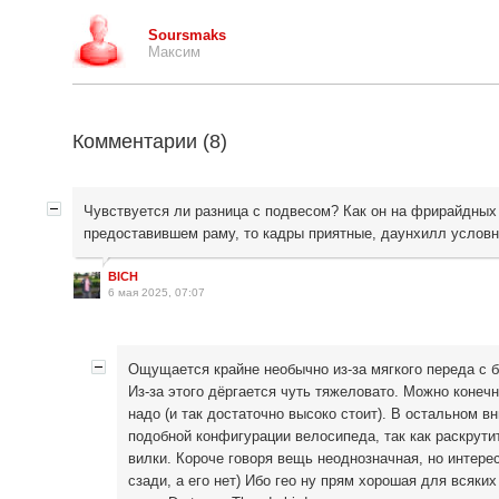
Soursmaks
Максим
Комментарии (
8
)
Чувствуется ли разница с подвесом? Как он на фрирайдных 
предоставившем раму, то кадры приятные, даунхилл условн
BICH
6 мая 2025, 07:07
Ощущается крайне необычно из-за мягкого переда с
Из-за этого дёргается чуть тяжеловато. Можно конечн
надо (и так достаточно высоко стоит). В остальном в
подобной конфигурации велосипеда, так как раскрутит
вилки. Короче говоря вещь неоднозначная, но интере
сзади, а его нет) Ибо гео ну прям хорошая для всяких