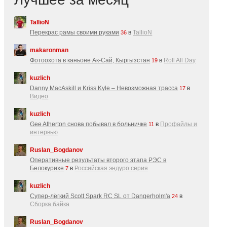
TallioN
Перекрас рамы своими руками
в
TallioN
36
makaronman
Фотоохота в каньоне Ак-Cай, Кыргызстан
в
Roll All Day
19
kuzlich
Danny MacAskill и Kriss Kyle – Невозможная трасса
в
17
Видео
kuzlich
Gee Atherton снова побывал в больничке
в
Профайлы и
11
интервью
Ruslan_Bogdanov
Оперативные результаты второго этапа РЭС в
Белокурихе
в
Российская эндуро серия
7
kuzlich
Супер-лёгкий Scott Spark RC SL от Dangerholm'a
в
24
Сборка байка
Ruslan_Bogdanov