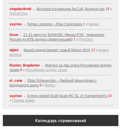
singulardroid
→
Фотоохота в каньоне Ак-Cай, Кыргызстан
19
в
Roll All Day
sayrius
→
Tomas Lemoine – Flow Caniculaire
1
в
Видео
Deon
→
21-22 августа | БАННОЕ | Финал РЭС, Чемпионат
России по МТБ эндуро (любительский)
1
в
FRaction
dgimi
→
Maxxis представляют новый Minion DHX
13
в
Новое
железо
Ruslan_Bogdanov
→
Рейтинг за два этапа Российской эндуро
серии
6
в
Российская эндуро серия
el_cane
→
Elias Schwaerzler – Двойной фронтфлип с
воздушного шара
9
в
Видео
sayrius
→
Супер-лёгкий Scott Spark RC SL от Dangerholm'a
24
в
Сборка байка