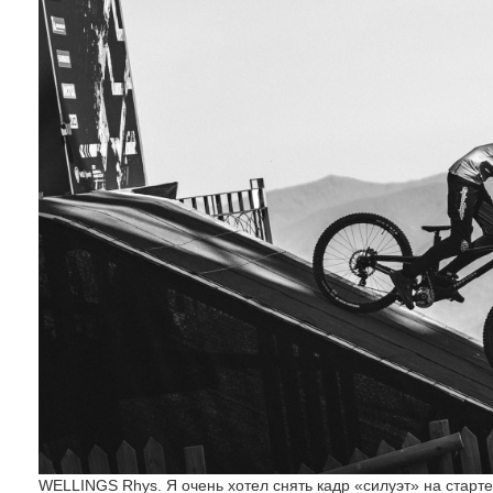
WELLINGS Rhys. Я очень хотел снять кадр «силуэт» на старте