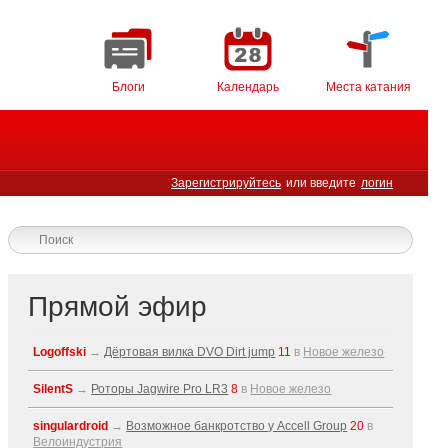
Блоги
Календарь
Места катания
Зарегистрируйтесь
или введите
логин
Прямой эфир
Logoffski
→
Дёртовая вилка DVO Dirt jump
11
в
Новое железо
SilentS
→
Роторы Jagwire Pro LR3
8
в
Новое железо
singulardroid
→
Возможное банкротство у Accell Group
20
в
Велоиндустрия