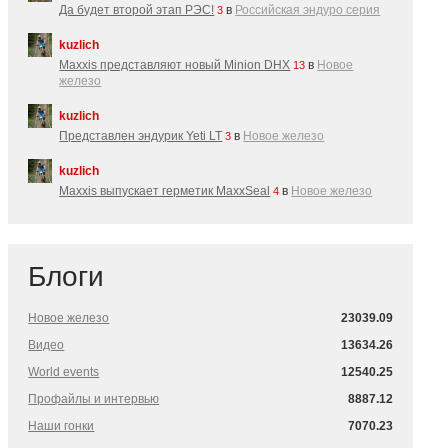
Да будет второй этап РЭС!
в
Российская эндуро серия
3
kuzlich
Maxxis представляют новый Minion DHX
в
Новое
13
железо
kuzlich
Представлен эндурик Yeti LT
в
Новое железо
3
kuzlich
Maxxis выпускает герметик MaxxSeal
в
Новое железо
4
Блоги
Новое железо
23039.09
Видео
13634.26
World events
12540.25
Профайлы и интервью
8887.12
Наши гонки
7070.23