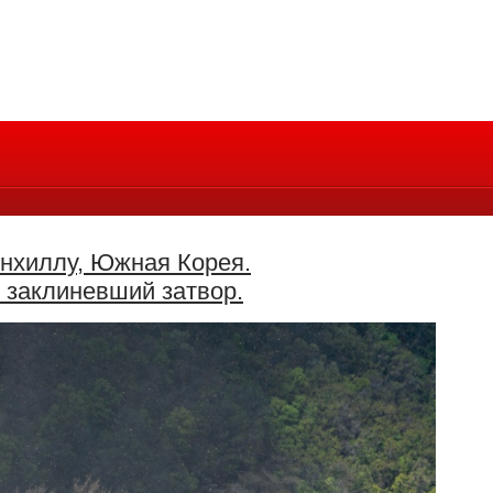
унхиллу, Южная Корея.
, заклиневший затвор.