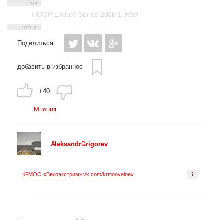
HOOP Enduro Series 2026 1 этап
Поделиться
добавить в избранное
+40
Мнения
AleksandrGrigorev
КРМОО «Велоэкстрим»
vk.com/krmooveloex
?