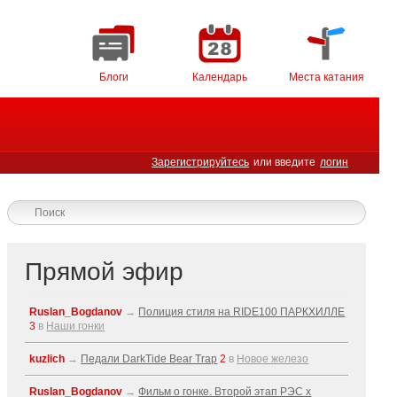
Блоги
Календарь
Места катания
Зарегистрируйтесь
или введите
логин
Прямой эфир
Ruslan_Bogdanov
→
Полиция стиля на RIDE100 ПАРКХИЛЛЕ
3
в
Наши гонки
kuzlich
→
Педали DarkTide Bear Trap
2
в
Новое железо
Ruslan_Bogdanov
→
Фильм о гонке. Второй этап РЭС x