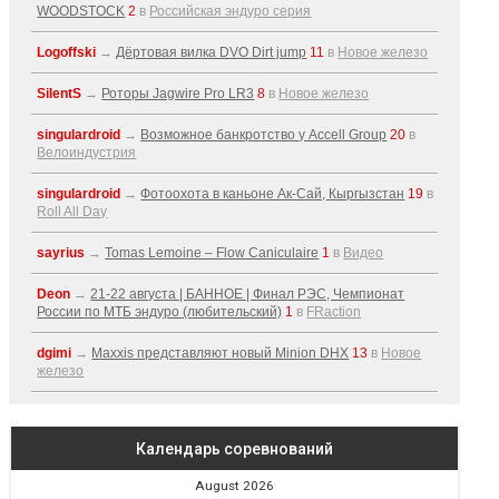
WOODSTOCK
2
в
Российская эндуро серия
Logoffski
→
Дёртовая вилка DVO Dirt jump
11
в
Новое железо
SilentS
→
Роторы Jagwire Pro LR3
8
в
Новое железо
singulardroid
→
Возможное банкротство у Accell Group
20
в
Велоиндустрия
singulardroid
→
Фотоохота в каньоне Ак-Cай, Кыргызстан
19
в
Roll All Day
sayrius
→
Tomas Lemoine – Flow Caniculaire
1
в
Видео
Deon
→
21-22 августа | БАННОЕ | Финал РЭС, Чемпионат
России по МТБ эндуро (любительский)
1
в
FRaction
dgimi
→
Maxxis представляют новый Minion DHX
13
в
Новое
железо