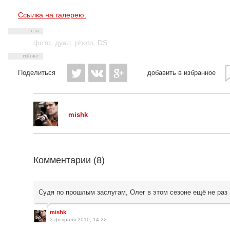
Ссылка на галерею.
фото
,
дуал
,
photo
,
DS
Поделиться
добавить в избранное
mishk
Комментарии (
8
)
Судя по прошлым заслугам, Олег в этом сезоне ещё не раз 
mishk
3 февраля 2010, 14:22