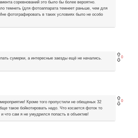
амента соревнований это было бы более вероятно.
ло темнеть (для фотоаппарата темнеет раньше, чем для
 Мне фотографировать в таких условиях было не особо
0
упать сумерки, а интересные заезды ещё не начались.
0
 мероприятие! Кроме того пропустили не обещеных 32
обще такое бойкотировать надо. Что косается фоток то
 и что сам я не умудрился попасть в объектив!