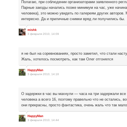
Полагаю, при соблюдении организаторами заявленного регл
Парные заезды начались позже минимум на час, уже начина
человека), это можно увидеть по галереям других авторов.
интересно. Да и приличные снимки вряд ли получились бы.
mishk
3 февраля 2010, 14:09
я не был на соревнованиях, просто заметил, что стали наст
Жаль, хотелось посмотреть, как там Олег отгонялся
HappyMan
3 февраля 2010, 14:16
О задержки в час вы махнули — часа на три задержали все
человека а всего 16, поэтому правельно что не остались, в
они прекрасны, просто фантастика, очень жаль что так мало
HappyMan
3 февраля 2010, 14:44