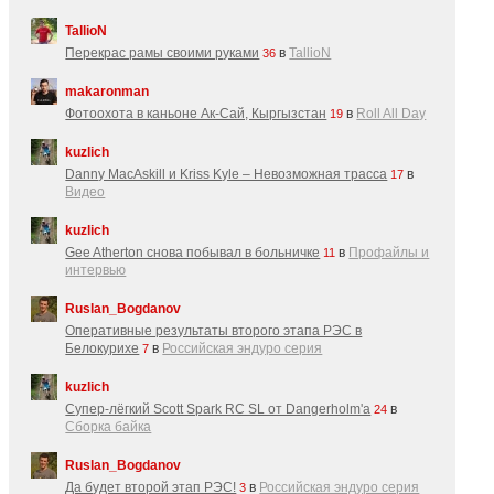
TallioN
Перекрас рамы своими руками
в
TallioN
36
makaronman
Фотоохота в каньоне Ак-Cай, Кыргызстан
в
Roll All Day
19
kuzlich
Danny MacAskill и Kriss Kyle – Невозможная трасса
в
17
Видео
kuzlich
Gee Atherton снова побывал в больничке
в
Профайлы и
11
интервью
Ruslan_Bogdanov
Оперативные результаты второго этапа РЭС в
Белокурихе
в
Российская эндуро серия
7
kuzlich
Супер-лёгкий Scott Spark RC SL от Dangerholm'a
в
24
Сборка байка
Ruslan_Bogdanov
Да будет второй этап РЭС!
в
Российская эндуро серия
3