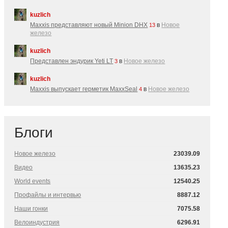
kuzlich
Maxxis представляют новый Minion DHX
в
Новое
13
железо
kuzlich
Представлен эндурик Yeti LT
в
Новое железо
3
kuzlich
Maxxis выпускает герметик MaxxSeal
в
Новое железо
4
Блоги
Новое железо
23039.09
Видео
13635.23
World events
12540.25
Профайлы и интервью
8887.12
Наши гонки
7075.58
Велоиндустрия
6296.91