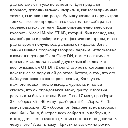
давностью лет я уже не вспомню. Для придания
процессу дополнительной интриги я, как гостеприимный
хозяин, выставил литровую бутылку джина и пару литров
тоника - все это предназначалось тем, кто собирался
соревноваться, т.е. нам. Джин определенно внес свой
колорит - Nicolai M-pire ST КБ, который был последним,
мы собирали и разбирали уже фактически втроем, и все
равно время получилось далеким от идеала. Ваня,
занимавшейся сборкой/разборкой первым, использовал
в качестве донора Giant Glory DH, а мне по каким-то
причинам стало жаль свой даунхильный велик, и я
воспользовался GT DHi Вани Столярова, который взял
покататься за пару дней до этого. Кстати, о том, что его
байк участвовал в соцсоревновании, Ваня узнал
намного позже - после выхода журнала, и нельзя
сказать, что он обрадовался этому факту. Итоговые
результаты были таковы: Ваня Газ - 17 минут разборка,
37 - сборка КБ - 46 минут разборка, 52 - сборка Я - 18
минут разборка, 32 - сборка Т.е. быстрее всех разобрал
свой байк Ваня, быстрее всех собрал я, а победил, в
итоге, джин - мне кажется, что мы его так и не допили. К
чему я это? А вот к чему - Кристина выложила ролик,