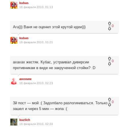
kubas
16 февраля 2010, 01:13
0
Ага))) Ваня не оценил этой крутой идеи)))
kubas
16 февраля 2010, 01:21
0
ахахах жестяк. Кубас, устраивал диверсии
противникам в виде не закрученной стойки? :D
аноним
16 февраля 2010, 02:23
0
3й пост — мой :( Задолбало разлогиниваться. Только
зашел и через 5 мин — жопа :(
kuzlich
16 февраля 2010, 02:24