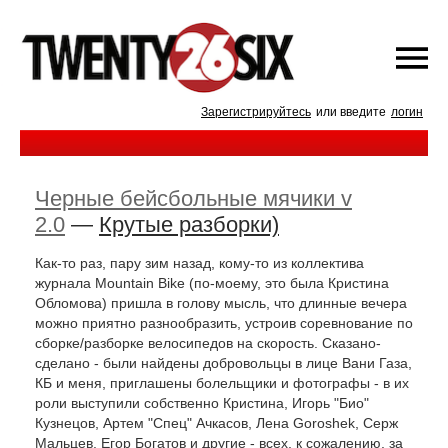
Зарегистрируйтесь
или введите
логин
Черные бейсбольные мячики v
2.0
—
Крутые разборки)
Как-то раз, пару зим назад, кому-то из коллектива
журнала Mountain Bike (по-моему, это была Кристина
Обломова) пришла в голову мысль, что длинные вечера
можно приятно разнообразить, устроив соревнование по
сборке/разборке велосипедов на скорость. Сказано-
сделано - были найдены добровольцы в лице Вани Газа,
КБ и меня, приглашены болельщики и фотографы - в их
роли выступили собственно Кристина, Игорь "Био"
Кузнецов, Артем "Спец" Ачкасов, Лена Goroshek, Серж
Мальцев, Егор Богатов и другие - всех, к сожалению, за