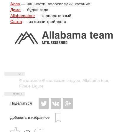
Алла
— няшности, велосипедик, катание
Дима
— будни гида
Allabamatour
— корпоративный
Санта
— из жизни трейлдога
Финальное Финальское эндуро
,
Allabama tour
,
Finale Ligure
Поделиться
добавить в избранное