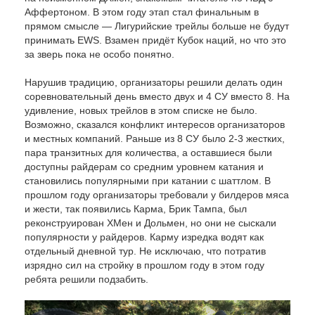
Аффертоном. В этом году этап стал финальным в
прямом смысле — Лигурийские трейлы больше не будут
принимать EWS. Взамен придёт Кубок наций, но что это
за зверь пока не особо понятно.
Нарушив традицию, организаторы решили делать один
соревновательный день вместо двух и 4 СУ вместо 8. На
удивление, новых трейлов в этом списке не было.
Возможно, сказался конфликт интересов организаторов
и местных компаний. Раньше из 8 СУ было 2-3 жестких,
пара транзитных для количества, а оставшиеся были
доступны райдерам со средним уровнем катания и
становились популярными при катании с шаттлом. В
прошлом году организаторы требовали у билдеров мяса
и жести, так появились Карма, Брик Тампа, был
реконструирован ХМен и Дольмен, но они не сыскали
популярности у райдеров. Карму изредка водят как
отдельный дневной тур. Не исключаю, что потратив
изрядно сил на стройку в прошлом году в этом году
ребята решили подзабить.