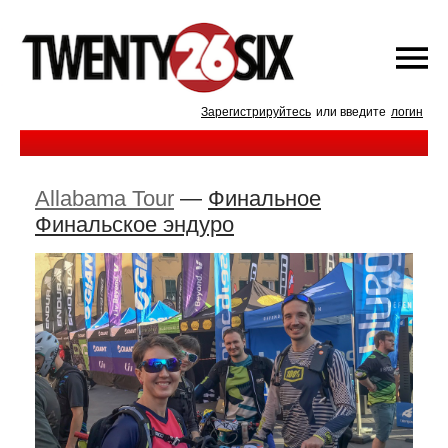
Зарегистрируйтесь
или введите
логин
Allabama Tour
—
Финальное
Финальское эндуро