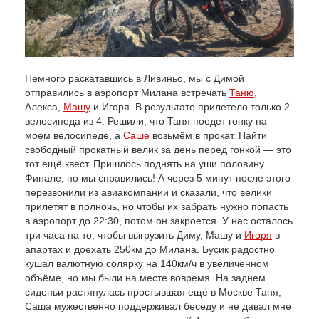
Немного раскатавшись в Ливиньо, мы с Димой
отправились в аэропорт Милана встречать
Таню
,
Алекса,
Машу
и Игоря. В результате прилетело только 2
велосипеда из 4. Решили, что Таня поедет гонку на
моем велосипеде, а
Саше
возьмём в прокат. Найти
свободный прокатный велик за день перед гонкой — это
тот ещё квест. Пришлось поднять на уши половину
Финале, но мы справились! А через 5 минут после этого
перезвонили из авиакомпании и сказали, что велики
прилетят в полночь, но чтобы их забрать нужно попасть
в аэропорт до 22:30, потом он закроется. У нас осталось
три часа на то, чтобы выгрузить Диму, Машу и
Игоря
в
апартах и доехать 250км до Милана. Бусик радостно
кушал валютную солярку на 140км/ч в увеличенном
объёме, но мы были на месте вовремя. На заднем
сиденьи растянулась простывшая ещё в Москве Таня,
Саша мужественно поддерживал беседу и не давал мне