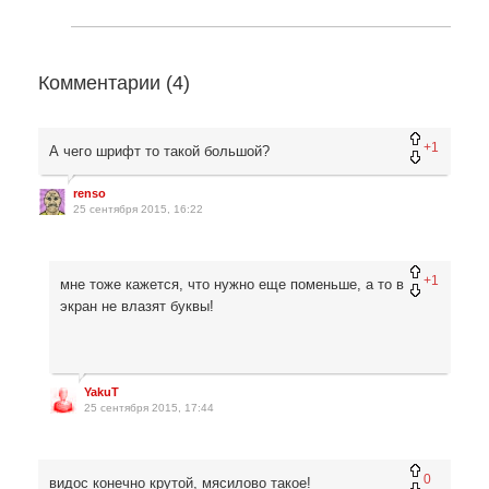
Комментарии (
4
)
+1
А чего шрифт то такой большой?
renso
25 сентября 2015, 16:22
+1
мне тоже кажется, что нужно еще поменьше, а то в
экран не влазят буквы!
YakuT
25 сентября 2015, 17:44
0
видос конечно крутой, мясилово такое!