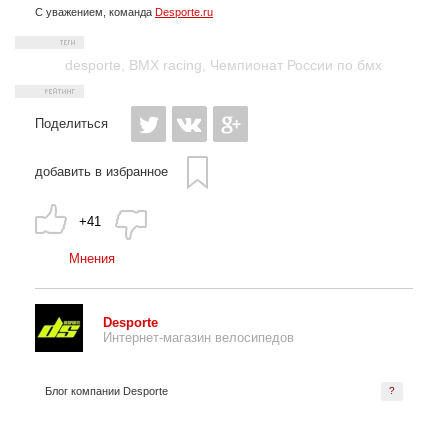
С уважением, команда
Desporte.ru
desporte
,
BMX racing
,
Чемпионат России по бмх
Поделиться
добавить в избранное
+41
Мнения
Desporte
Интернет-магазин велосипедов
Блог компании Desporte
?