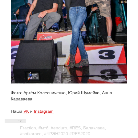
Фото: Артём Колесниченко, Юрий Шумейко, Анна
Караваева
Наши
VK
и
Instagram
Fraction
,
#мтб
,
#enduro
,
#RES
,
Балаклава
,
#sotkarace
,
#ЧРЭН2020 #RES2020