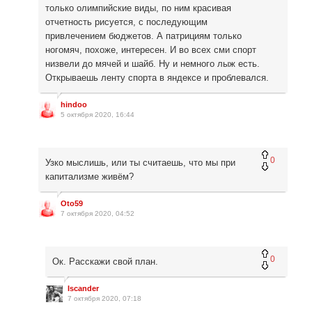
только олимпийские виды, по ним красивая
отчетность рисуется, с последующим
привлечением бюджетов. А патрициям только
ногомяч, похоже, интересен. И во всех сми спорт
низвели до мячей и шайб. Ну и немного лыж есть.
Открываешь ленту спорта в яндексе и проблевался.
hindoo
5 октября 2020, 16:44
0
Узко мыслишь, или ты считаешь, что мы при
капитализме живём?
Oto59
7 октября 2020, 04:52
0
Ок. Расскажи свой план.
Iscander
7 октября 2020, 07:18