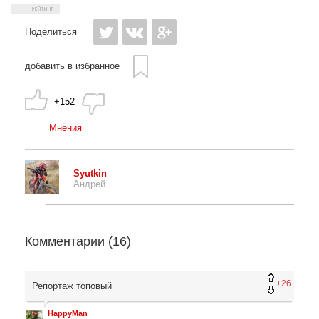
Поделиться
добавить в избранное
+152
Мнения
Syutkin
Андрей
Комментарии (
16
)
+26
Репортаж топовый
HappyMan