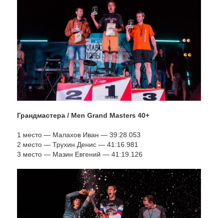
Грандмастера / Men Grand Masters 40+
1 место — Малахов Иван — 39:28.053
2 место — Трухин Денис — 41:16.981
3 место — Мазин Евгений — 41:19.126