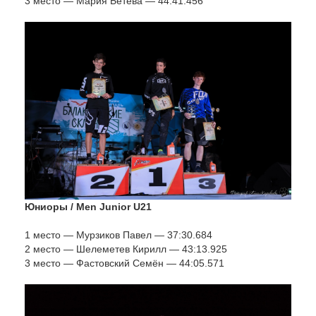
3 место — Мария Бетева — 44:41.456
Юниоры / Men Junior U21
1 место — Мурзиков Павел — 37:30.684
2 место — Шелеметев Кирилл — 43:13.925
3 место — Фастовский Семён — 44:05.571