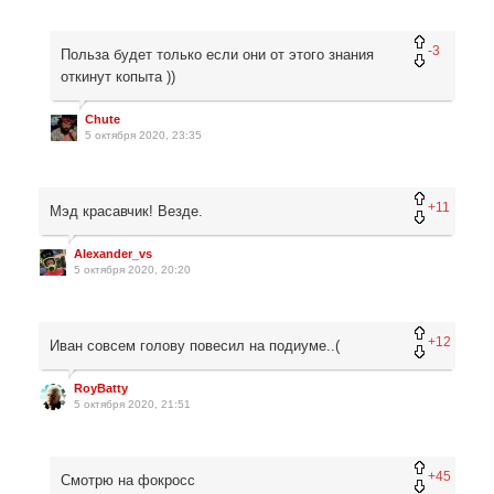
-3
Польза будет только если они от этого знания
откинут копыта ))
Chute
5 октября 2020, 23:35
+11
Мэд красавчик! Везде.
Alexander_vs
5 октября 2020, 20:20
+12
Иван совсем голову повесил на подиуме..(
RoyBatty
5 октября 2020, 21:51
+45
Смотрю на фокросс